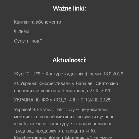
Ważne linki:
Квитки та абонементи
Фільми
Супутні події
Aktualności:
Журі 10. U!FF – Конкурс художніх фільмів
03.11.2025
10. Україна! Кінофестиваль у Варшаві. Свято кіно
свободи починається 3 листопада
27.10.2025
УКРАЇНА! 10. ФФ у ЛОДЗІ 4.11 – 9.11
24.10.2025
Україна! 9. Festiwal Filmowy – це унікальна
можливість познайомитися і зрозуміти сучасне
українське кіно і культуру, які, попри величезні
труднощі, продовжують процвітати, 10.
Кінофестиваль. Жадан, Малевич, VR та смаки