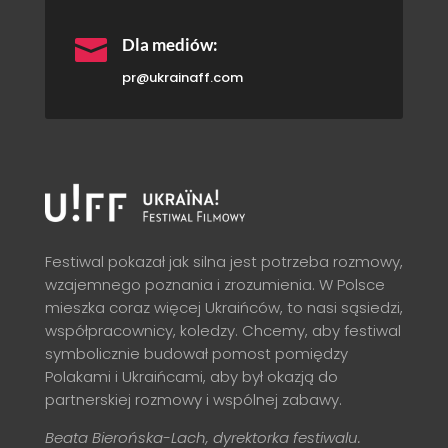

Dla mediów:
pr@ukrainaff.com
Festiwal pokazał jak silna jest potrzeba rozmowy,
wzajemnego poznania i zrozumienia. W Polsce
mieszka coraz więcej Ukraińców, to nasi sąsiedzi,
współpracownicy, koledzy. Chcemy, aby festiwal
symbolicznie budował pomost pomiędzy
Polakami i Ukraińcami, aby był okazją do
partnerskiej rozmowy i wspólnej zabawy.
Beata Bierońska-Lach, dyrektorka festiwalu.