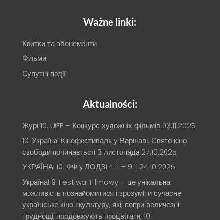
Ważne linki:
Квитки та абонементи
Фільми
Супутні події
Aktualności:
Журі 10. U!FF – Конкурс художніх фільмів
03.11.2025
10. Україна! Кінофестиваль у Варшаві. Свято кіно
свободи починається 3 листопада
27.10.2025
УКРАЇНА! 10. ФФ у ЛОДЗІ 4.11 – 9.11
24.10.2025
Україна! 9. Festiwal Filmowy – це унікальна
можливість познайомитися і зрозуміти сучасне
українське кіно і культуру, які, попри величезні
труднощі, продовжують процвітати, 10.