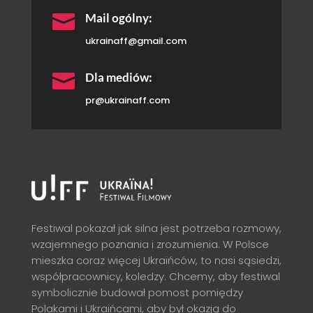

Mail ogólny:
ukrainaff@gmail.com

Dla mediów:
pr@ukrainaff.com
Festiwal pokazał jak silna jest potrzeba rozmowy,
wzajemnego poznania i zrozumienia. W Polsce
mieszka coraz więcej Ukraińców, to nasi sąsiedzi,
współpracownicy, koledzy. Chcemy, aby festiwal
symbolicznie budował pomost pomiędzy
Polakami i Ukraińcami, aby był okazją do