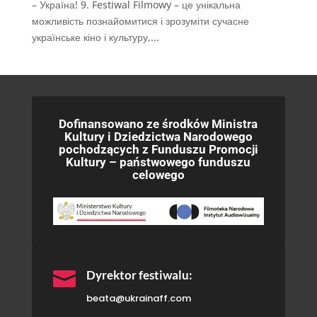
– Україна! 9. Festiwal Filmowy – це унікальна
можливість познайомитися і зрозуміти сучасне
українське кіно і культуру,...
Dofinansowano ze środków Ministra
Kultury i Dziedzictwa Narodowego
pochodzących z Funduszu Promocji
Kultury – państwowego funduszu
celowego

Dyrektor festiwalu:
beata@ukrainaff.com