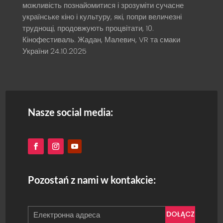
можливість познайомитися і зрозуміти сучасне
українське кіно і культуру, які, попри величезні
труднощі, продовжують процвітати, 10.
Кінофестиваль. Жадан, Малевич, VR та смаки
України
24.10.2025
Nasze social media:
Pozostań z nami w kontakcie:
DOŁĄCZ