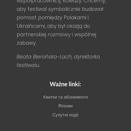
współpracownicy, koledzy. Chcemy,
aby festiwal symbolicznie budował
pomost pomiędzy Polakami i
Ukraińcami, aby był okazją do
partnerskiej rozmowy i wspólnej
zabawy.
Beata Bierońska-Lach, dyrektorka
festiwalu.
Ważne linki:
Квитки та абонементи
Фільми
Супутні події