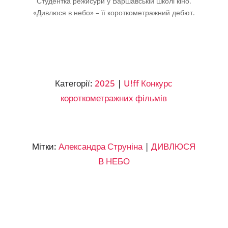
Студентка режисури у Варшавській школі кіно.
«Дивлюся в небо» – її короткометражний дебют.
Категорії:
2025
|
U!ff Конкурс
короткометражних фільмів
Мітки:
Александра Струніна
|
ДИВЛЮСЯ
В НЕБО