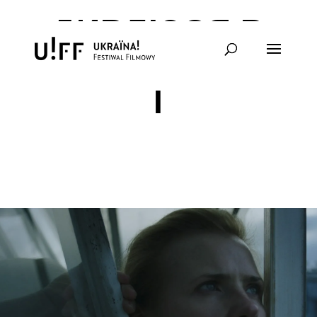
ДИВЛЮСЯ В
НЕБО – БЛОК
І