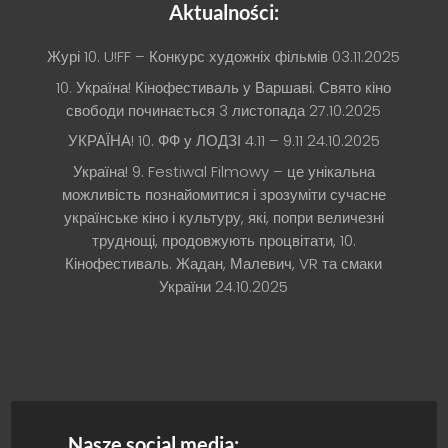
Aktualności:
Журі 10. U!FF – Конкурс художніх фільмів
03.11.2025
10. Україна! Кінофестиваль у Варшаві. Свято кіно
свободи починається 3 листопада
27.10.2025
УКРАЇНА! 10. ФФ у ЛОДЗІ 4.11 – 9.11
24.10.2025
Україна! 9. Festiwal Filmowy – це унікальна
можливість познайомитися і зрозуміти сучасне
українське кіно і культуру, які, попри величезні
труднощі, продовжують процвітати, 10.
Кінофестиваль. Жадан, Малевич, VR та смаки
України
24.10.2025
Nasze social media: