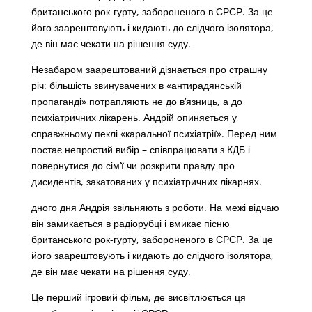
британського рок-гурту, забороненого в СРСР. За це
його заарештовують і кидають до слідчого ізолятора,
де він має чекати на рішення суду.
Незабаром заарештований дізнається про страшну
річ: більшість звинувачених в «антирадянській
пропаганді» потрапляють не до в’язниць, а до
психіатричних лікарень. Андрій опиняється у
справжньому пеклі «каральної психіатрії». Перед ним
постає непростий вибір – співпрацювати з КДБ і
повернутися до сім’ї чи розкрити правду про
дисидентів, закатованих у психіатричних лікарнях.
дного дня Андрія звільняють з роботи. На межі відчаю
він замикається в радіорубці і вмикає пісню
британського рок-гурту, забороненого в СРСР. За це
його заарештовують і кидають до слідчого ізолятора,
де він має чекати на рішення суду.
Це перший ігровий фільм, де висвітлюється ця