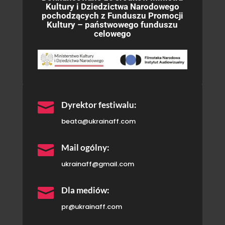
Kultury i Dziedzictwa Narodowego
pochodzących z Funduszu Promocji
Kultury – państwowego funduszu
celowego

Dyrektor festiwalu:
beata@ukrainaff.com

Mail ogólny:
ukrainaff@gmail.com

Dla mediów:
pr@ukrainaff.com