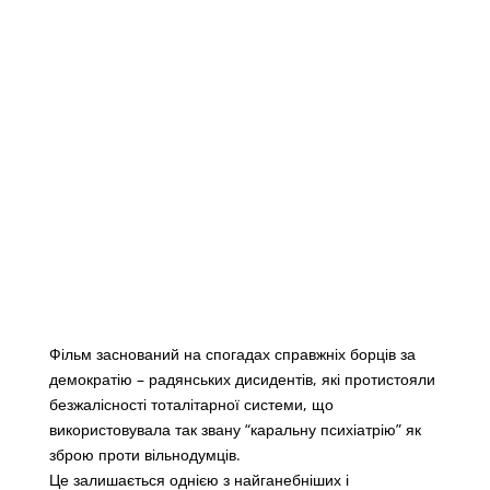
Фільм заснований на спогадах справжніх борців за
демократію – радянських дисидентів, які протистояли
безжалісності тоталітарної системи, що
використовувала так звану “каральну психіатрію” як
зброю проти вільнодумців.
Це залишається однією з найганебніших і