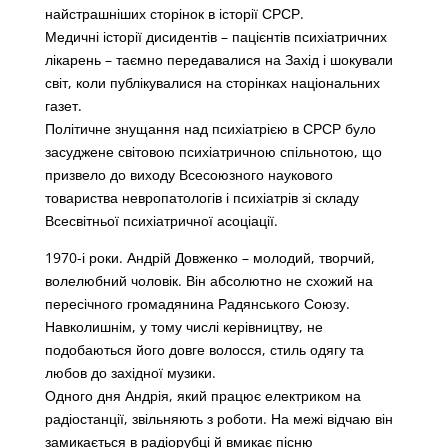
найстрашніших сторінок в історії СРСР.
Медичні історії дисидентів – пацієнтів психіатричних
лікарень – таємно передавалися на Захід і шокували
світ, коли публікувалися на сторінках національних
газет.
Політичне знущання над психіатрією в СРСР було
засуджене світовою психіатричною спільнотою, що
призвело до виходу Всесоюзного наукового
товариства невропатологів і психіатрів зі складу
Всесвітньої психіатричної асоціації.
1970-і роки. Андрій Довженко – молодий, творчий,
волелюбний чоловік. Він абсолютно не схожий на
пересічного громадянина Радянського Союзу.
Навколишнім, у тому числі керівництву, не
подобаються його довге волосся, стиль одягу та
любов до західної музики.
Одного дня Андрія, який працює електриком на
радіостанції, звільняють з роботи. На межі відчаю він
замикається в радіорубці й вмикає пісню