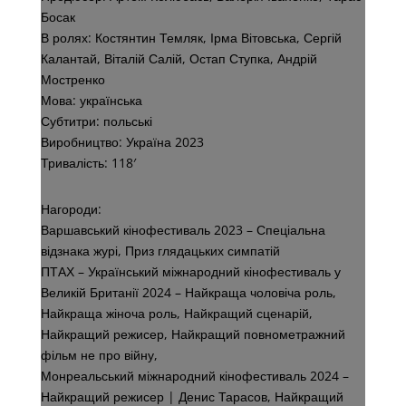
Босак
В ролях: Костянтин Темляк, Ірма Вітовська, Сергій
Калантай, Віталій Салій, Остап Ступка, Андрій
Мостренко
Мова: українська
Субтитри: польські
Виробництво: Україна 2023
Тривалість: 118′
Нагороди:
Варшавський кінофестиваль 2023 – Спеціальна
відзнака журі, Приз глядацьких симпатій
ПТАХ – Український міжнародний кінофестиваль у
Великій Британії 2024 – Найкраща чоловіча роль,
Найкраща жіноча роль, Найкращий сценарій,
Найкращий режисер, Найкращий повнометражний
фільм не про війну,
Монреальський міжнародний кінофестиваль 2024 –
Найкращий режисер | Денис Тарасов, Найкращий