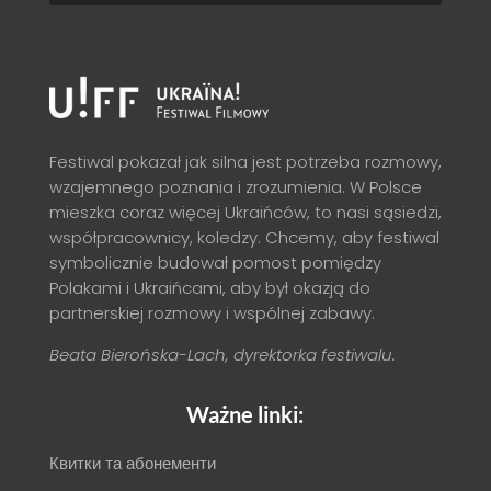
Festiwal pokazał jak silna jest potrzeba rozmowy,
wzajemnego poznania i zrozumienia. W Polsce
mieszka coraz więcej Ukraińców, to nasi sąsiedzi,
współpracownicy, koledzy. Chcemy, aby festiwal
symbolicznie budował pomost pomiędzy
Polakami i Ukraińcami, aby był okazją do
partnerskiej rozmowy i wspólnej zabawy.
Beata Bierońska-Lach, dyrektorka festiwalu.
Ważne linki:
Квитки та абонементи