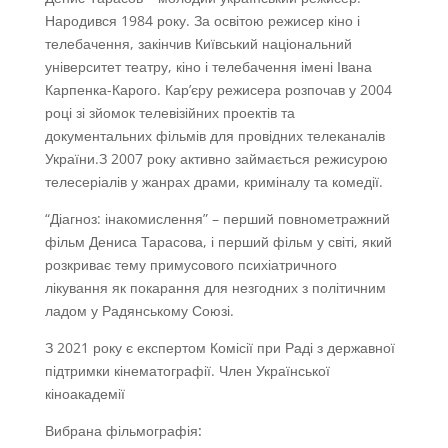
Народився 1984 року. За освітою режисер кіно і
телебачення, закінчив Київський національний
університет театру, кіно і телебачення імені Івана
Карпенка-Карого.
Кар’єру режисера розпочав у 2004
році зі зйомок телевізійних проектів та
документальних фільмів для провідних телеканалів
України.
З 2007 року активно займається режисурою
телесеріалів у жанрах драми, криміналу та комедії.
“Діагноз: інакомислення” – перший повнометражний
фільм Дениса Тарасова, і перший фільм у світі, який
розкриває тему примусового психіатричного
лікування як покарання для незгодних з політичним
ладом у Радянському Союзі.
З 2021 року є експертом Комісії при Раді з державної
підтримки кінематографії. Член Української
кіноакадемії
Вибрана фільмографія: