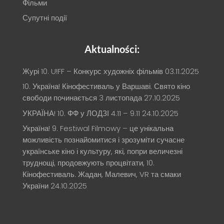
Фільми
Супутні події
Aktualności:
Журі 10. U!FF – Конкурс художніх фільмів
03.11.2025
10. Україна! Кінофестиваль у Варшаві. Свято кіно
свободи починається 3 листопада
27.10.2025
УКРАЇНА! 10. ФФ у ЛОДЗІ 4.11 – 9.11
24.10.2025
Україна! 9. Festiwal Filmowy – це унікальна
можливість познайомитися і зрозуміти сучасне
українське кіно і культуру, які, попри величезні
труднощі, продовжують процвітати, 10.
Кінофестиваль. Жадан, Малевич, VR та смаки
України
24.10.2025