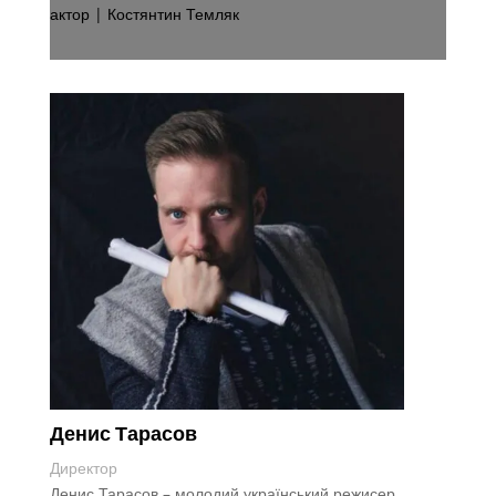
актор | Костянтин Темляк
Денис Тарасов
Директор
Денис Тарасов – молодий український режисер.