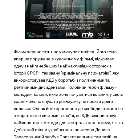
Фільм переносить нас у минуле століття. Його тема,
вперше порушена в художньому фільмі, відкриває
одну з найганебніших і найжахливіших сторінок в
історії СРСР - так звану "кримінальну психіатрію", яку
використовував КДБ у боротьбі з політичними та
релігійними дисидентами. Головний герой фільму -
молодий чоловік, який хоче почуватися вільним у своїй
країні - вільно слухати рок-музику чи носити довге
волосся. Однак його прагнення до свободи стикається
з жорстокістю системи в країні, де КДБ використовує
найжорстокіші методи для контролю над такими, як він.
Дебютний фільм українського режисера Дениса
Тарасова, який здобув Приз глядацьких симпатій на