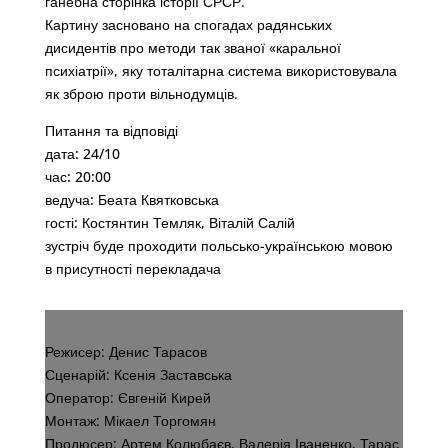
ганебна сторінка історії СРСР.
Картину засновано на спогадах радянських
дисидентів про методи так званої «каральної
психіатрії», яку тоталітарна система використовувала
як зброю проти вільнодумців.
Питання та відповіді
дата: 24/10
час: 20:00
ведуча: Беата Квятковська
гості: Костянтин Темляк, Віталій Салій
зустріч буде проходити польсько-українською мовою
в присутності перекладача
Режисер: Денис Тарасов
Сценарій: Ксенія Заставська
Оператор: Євгеній Кирей
Монтаж: Мікаел Торгомян
Продюсер: Артем Колюбаєв, Валерія Іваненко, Тарас