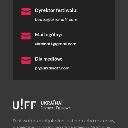

Dyrektor festiwalu:
beata@ukrainaff.com

Mail ogólny:
ukrainaff@gmail.com

Dla mediów:
pr@ukrainaff.com
Festiwal pokazał jak silna jest potrzeba rozmowy,
wzajemnego poznania i zrozumienia. W Polsce