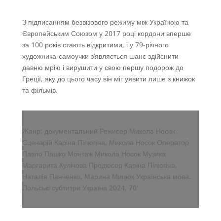
З підписанням безвізового режиму між Україною та
Європейським Союзом у 2017 році кордони вперше
за 100 років стають відкритими, і у 79-річного
художника-самоучки з’являється шанс здійснити
давню мрію і вирушити у свою першу подорож до
Греції, яку до цього часу він міг уявити лише з книжок
та фільмів.
Жанр: документальний Режисер Микола Носок
Сценарій Каріна Пілюгіна, Микола Носок Оператор
Павло Пашко Монтаж Микола Носок Музика
Маргарита Кулічова Продюсер Каріна Пілюгіна,
Наталія Панченко, Марина Мицюк Українська мова.
Польські субтитри Україна 2024, 70′