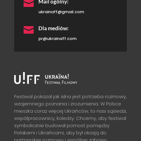

Mail ogólny:
ukrainaff@gmail.com

Dla mediów:
pr@ukrainaff.com
Festiwal pokazał jak silna jest potrzeba rozmowy,
wzajemnego poznania i zrozumienia. W Polsce
mieszka coraz więcej Ukraińców, to nasi sąsiedzi,
współpracownicy, koledzy. Chcemy, aby festiwal
symbolicznie budował pomost pomiędzy
Polakami i Ukraińcami, aby był okazją do
partnerskiej rozmowy i wspólnej zabawy.