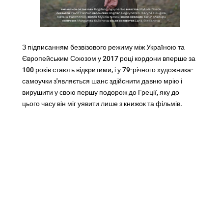
З підписанням безвізового режиму між Україною та
Європейським Союзом у 2017 році кордони вперше за
100 років стають відкритими, і у 79-річного художника-
самоучки з'являється шанс здійснити давню мрію і
вирушити у свою першу подорож до Греції, яку до
цього часу він міг уявити лише з книжок та фільмів.