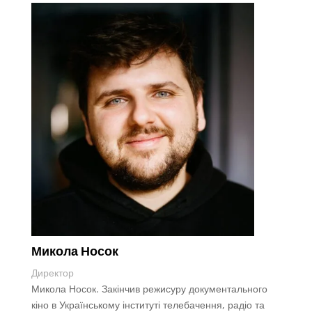
Микола Носок
Директор
Микола Носок.
Закінчив режисуру документального
кіно в Українському інституті телебачення, радіо та