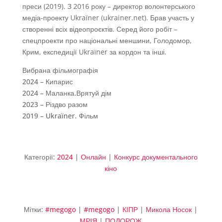
преси (2019). З 2016 року – директор волонтерського
медіа-проекту Ukraïner (ukrainer.net). Брав участь у
створенні всіх відеопроєктів. Серед його робіт –
спецпроекти про національні меншини, Голодомор,
Крим, експедиції Ukraїner за кордон та інші.
Вибрана фільмографія
2024 – Кипарис
2024 – Маланка.Врятуй дім
2023 – Різдво разом
2019 – Ukraïner. Фільм
Категорії:
2024
|
Онлайн
|
Конкурс документального
кіно
Мітки:
#megogo
|
#megogo
|
КІПР
|
Микола Носок
|
МРІЯ
|
ПОДОРОЖ