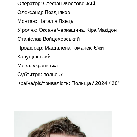
Оператор: Стефан Жолтовський,
Олександр Позднякoв
Монтаж: Наталія Яхець
У ролях: Оксана Черкашина, Кіра Макідон,
Станіслав Войцеховський
Продюсер: Магдалена Томанек, Єжи
Капущінський
Мова: українська
Субтитри: польські
Країна/рік/тривалість: Польща / 2024 / 20′