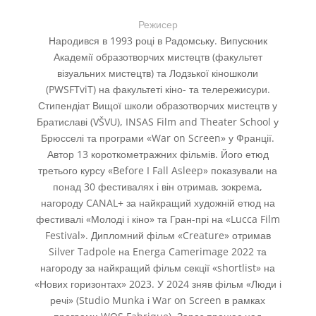
Режисер
Народився в 1993 році в Радомську. Випускник
Академії образотворчих мистецтв (факультет
візуальних мистецтв) та Лодзької кіношколи
(PWSFTviT) на факультеті кіно- та телережисури.
Стипендіат Вищої школи образотворчих мистецтв у
Братиславі (VŠVU), INSAS Film and Theater School у
Брюсселі та програми «War on Screen» у Франції.
Автор 13 короткометражних фільмів. Його етюд
третього курсу «Before I Fall Asleep» показували на
понад 30 фестивалях і він отримав, зокрема,
нагороду CANAL+ за найкращий художній етюд на
фестивалі «Молоді і кіно» та Гран-прі на «Lucca Film
Festival». Дипломний фільм «Creature» отримав
Silver Tadpole на Energa Camerimage 2022 та
нагороду за найкращий фільм секції «shortlist» на
«Нових горизонтах» 2023. У 2024 зняв фільм «Люди і
речі» (Studio Munka і War on Screen в рамках