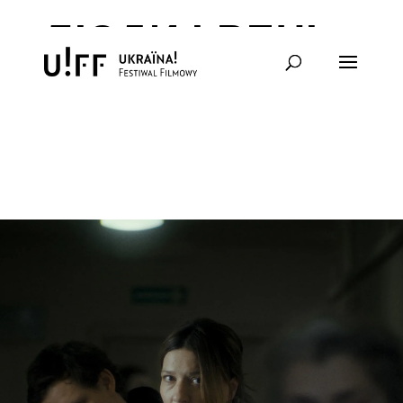
ЛЮДИ І РЕЧІ –
БЛОК II