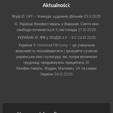
Aktualności:
Журі 10. U!FF – Конкурс художніх фільмів
03.11.2025
10. Україна! Кінофестиваль у Варшаві. Свято кіно
свободи починається 3 листопада
27.10.2025
УКРАЇНА! 10. ФФ у ЛОДЗІ 4.11 – 9.11
24.10.2025
Україна! 9. Festiwal Filmowy – це унікальна
можливість познайомитися і зрозуміти сучасне
українське кіно і культуру, які, попри величезні
труднощі, продовжують процвітати, 10.
Кінофестиваль. Жадан, Малевич, VR та смаки
України
24.10.2025