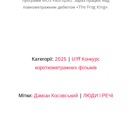
програми WOS Fabrique). Зараз працює над
повнометражним дебютом «The Frog King».
Категорії:
2025
|
U!ff Конкурс
короткометражних фільмів
Мітки:
Даміан Косовський
|
ЛЮДИ І РЕЧІ