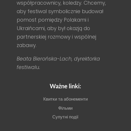
współpracownicy, koledzy. Chcemy,
aby festiwal symbolicznie budował
pomost pomiędzy Polakami i
Ukraińcami, aby był okazją do
partnerskiej rozmowy i wspólnej
zabawy.
Beata Bierońska-Lach, dyrektorka
festiwalu.
Ważne linki:
Квитки та абонементи
Фільми
Супутні події