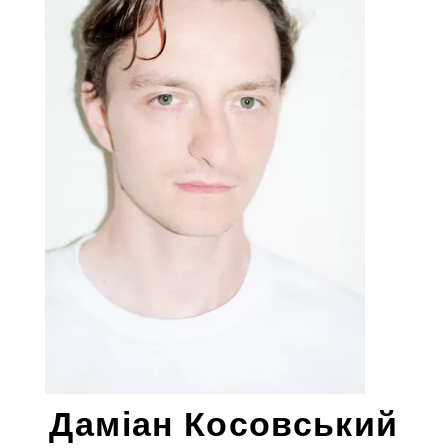
Даміан Косовський