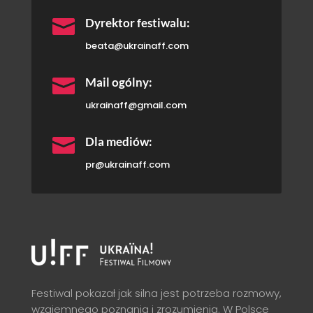

Dyrektor festiwalu:
beata@ukrainaff.com

Mail ogólny:
ukrainaff@gmail.com

Dla mediów:
pr@ukrainaff.com
Festiwal pokazał jak silna jest potrzeba rozmowy,
wzajemnego poznania i zrozumienia. W Polsce