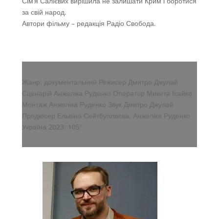
Сім’я Салієвих вирішила не залишати Крим і боротися
за свій народ.
Автори фільму – редакція Радіо Свобода.
Жанр: документальний Режисер Дмитро Джулай
Сценарій Анжеліка Руденко Оператор Микита Ісайко
Монтаж Анжеліка Руденко Звук Дмитро Джулай
Продюсер Ельвіна Сейтбуллаєва, Анжеліка Руденко
Україна 2023, 105′