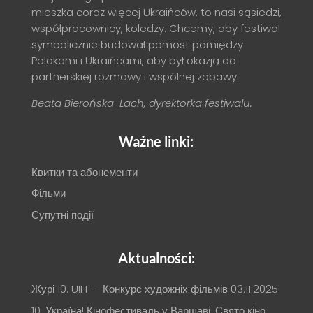
mieszka coraz więcej Ukraińców, to nasi sąsiedzi,
współpracownicy, koledzy. Chcemy, aby festiwal
symbolicznie budował pomost pomiędzy
Polakami i Ukraińcami, aby był okazją do
partnerskiej rozmowy i wspólnej zabawy.
Beata Bierońska-Lach, dyrektorka festiwalu.
Ważne linki:
Квитки та абонементи
Фільми
Супутні події
Aktualności:
Журі 10. U!FF – Конкурс художніх фільмів
03.11.2025
10. Україна! Кінофестиваль у Варшаві. Свято кіно