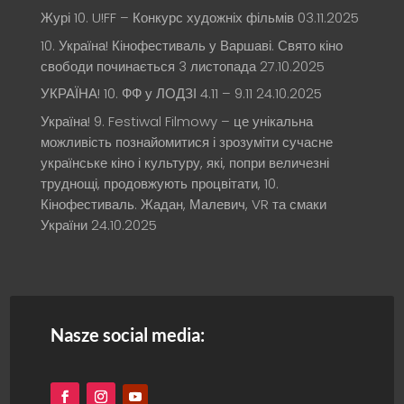
Журі 10. U!FF – Конкурс художніх фільмів
03.11.2025
10. Україна! Кінофестиваль у Варшаві. Свято кіно
свободи починається 3 листопада
27.10.2025
УКРАЇНА! 10. ФФ у ЛОДЗІ 4.11 – 9.11
24.10.2025
Україна! 9. Festiwal Filmowy – це унікальна
можливість познайомитися і зрозуміти сучасне
українське кіно і культуру, які, попри величезні
труднощі, продовжують процвітати, 10.
Кінофестиваль. Жадан, Малевич, VR та смаки
України
24.10.2025
Nasze social media: