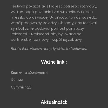
Festiwal pokazał jak silna jest potrzeba rozmowy,
wzajemnego poznania i zrozumienia. W Polsce
mieszka coraz więcej Ukraińców, to nasi sąsiedzi,
współpracownicy, koledzy. Chcemy, aby festiwal
symbolicznie budował pomost pomiędzy
Polakami i Ukraińcami, aby był okazją do
partnerskiej rozmowy i wspólnej zabawy.
Beata Bierońska-Lach, dyrektorka festiwalu.
Ważne linki:
Квитки та абонементи
Фільми
Супутні події
Aktualności: