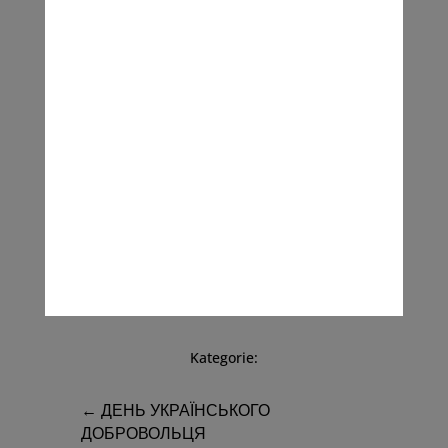
Тривалість: 79′
Мова: українська
Субтитри: польські
вибрані фестивалі та нагороди:
2022 – CPH:DOX Копенгаген
Kategorie:
←
ДЕНЬ УКРАЇНСЬКОГО
ДОБРОВОЛЬЦЯ