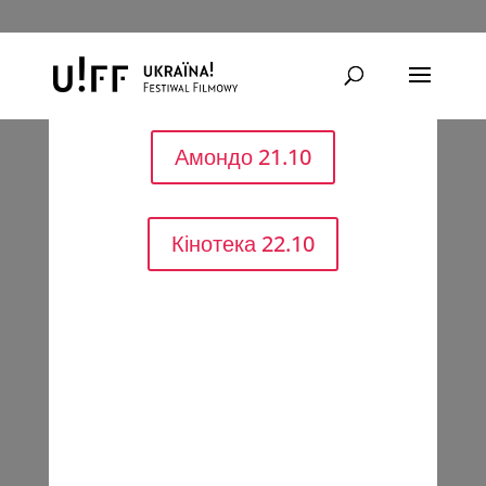
Назовні
Амондо 21.10
Кінотека 22.10
ПОКАЗИ: 21.10. Субота, год. 19:00
КІНОТЕАТР “АМОНДО” / 22.10. Неділя
12:00 КІНОТЕКА №2
Режисерка:
Ольга Журба
Фотографії: Володимир Усик
Країна: Україна, Нідерланди, Данія / 2022