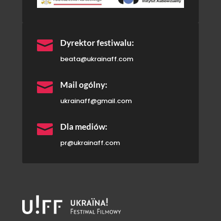

Dyrektor festiwalu:
beata@ukrainaff.com

Mail ogólny:
ukrainaff@gmail.com

Dla mediów:
pr@ukrainaff.com