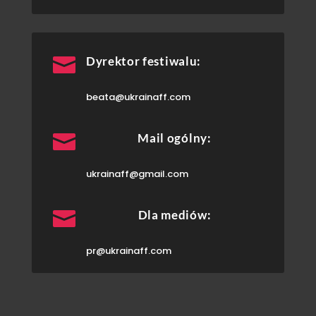

Dyrektor festiwalu:
beata@ukrainaff.com

Mail ogólny:
ukrainaff@gmail.com

Dla mediów:
pr@ukrainaff.com