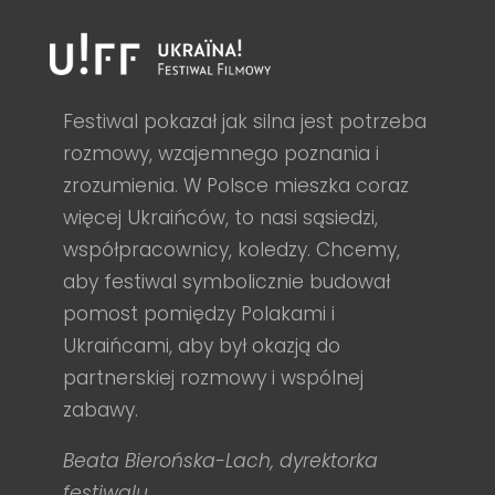
Festiwal pokazał jak silna jest potrzeba
rozmowy, wzajemnego poznania i
zrozumienia. W Polsce mieszka coraz
więcej Ukraińców, to nasi sąsiedzi,
współpracownicy, koledzy. Chcemy,
aby festiwal symbolicznie budował
pomost pomiędzy Polakami i
Ukraińcami, aby był okazją do
partnerskiej rozmowy i wspólnej
zabawy.
Beata Bierońska-Lach, dyrektorka
festiwalu.