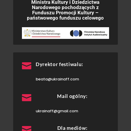
Ministra Kultury i Dziedzictwa
Narodowego pochodzących z
Funduszu Promocji Kultury –
państwowego funduszu celowego

Dyrektor festiwalu:
beata@ukrainaff.com

Mail ogólny:
ukrainaff@gmail.com

Dla mediów: