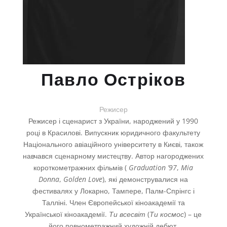
Павло Остріков
Режисер
Режисер і сценарист з України, народжений у 1990
році в Красилові. Випускник юридичного факультету
Національного авіаційного університету в Києві, також
навчався сценарному мистецтву. Автор нагороджених
короткометражних фільмів (
Graduation ’97
,
Mia
Donna
,
Golden Love
), які демонструвалися на
фестивалях у Локарно, Тампере, Палм-Спрінгс і
Талліні. Член Європейської кіноакадемії та
Української кіноакадемії.
Ти всесвіт
(
Ти космос
) – це
його повнометражний художній дебют.