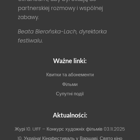
partnerskiej rozmowy i wspólnej
zabawy.
Beata Bierońska-Lach, dyrektorka
festiwalu.
Ważne linki:
Квитки та абонементи
Фільми
Супутні події
Aktualności:
Журі 10. U!FF – Конкурс художніх фільмів
03.11.2025
10. Україна! Кінофестиваль у Варшаві. Свято кіно