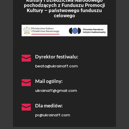
Kultury i Dziedzictwa Narodowego
pochodzących z Funduszu Promocji
Kultury – państwowego funduszu
celowego

Dyrektor festiwalu:
beata@ukrainaff.com

Mail ogólny:
ukrainaff@gmail.com

Dla mediów:
pr@ukrainaff.com