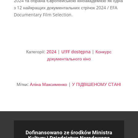
2024 та обрана Європейською кіноакадемією як одна
з 12 найкращих документальних стрічок 2024 / EFA
Documentary Film Selection.
Категорії:
2024
|
U!FF dostępna
|
Конкурс
документального кіно
Мітки:
Аліна Максименко
|
У ПІДВІШЕНОМУ СТАНІ
Dofinansowano ze środków Ministra