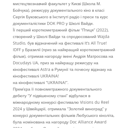
мистецтвознавчий факультет у Києві (Школа М.
Бойчука), режисуру документального кіно в класі
Сергія Буковського в Інституті радіо і преси та курс
документалістики DOK PRO у Школі Вайди.
Її перший короткометражний фільм “Птиця” (2022),
створений у Школі Вайди та спродюсований Wajda
Studio, був відзначений на фестивалі It’s All True!
IDFF у Бразилії (приз за найкращий короткометражний
фільм), отримав нагороду імені Андрія Матросова на
Docudays UA, приз за найкращу режисуру на
кінофестивалі Astra в Румунії та почесну відзнаку на
кінофестивалі UKRAINA!
на кінофестивалі “UKRAINA!”.
Прем’єра її повнометражного документального
дебюту “У підвішеному стані” відбулася в
міжнародному конкурсі фестивалю Visions du Reel
2024 у Швейцарії, отримала “Золотий виноград” у
конкурсі документальних фільмів Любуського кіноліта,
була номінована на нагороду Doc Alliance Award