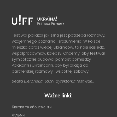
Festiwal pokazał jak silna jest potrzeba rozmowy,
wzajemnego poznania i zrozumienia. W Polsce
mieszka coraz więcej Ukraińców, to nasi sąsiedzi,
współpracownicy, koledzy. Chcemy, aby festiwal
symbolicznie budował pomost pomiędzy
Polakami i Ukraińcami, aby był okazją do
partnerskiej rozmowy i wspólnej zabawy.
Beata Bierońska-Lach, dyrektorka festiwalu.
Ważne linki:
Квитки та абонементи
Фільми