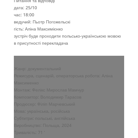
Питання та відповіді
дата: 25/10
час: 18:00
ведучий: Пьотр Погожельскі
гість: Аліна Максимієнко
зустріч буде проходити польсько-українською мовою
в присутності перекладача
Жанр: документальний
Режисура, сценарій, операторська робота: Аліна
Максименко
Монтаж: Фелікс Мирослав Мамчур
Композитор: Володимир Тарасов
Продюсер: Філіп Марчевський
Мова: українська, російська
Субтитри: польські, англійська
Виробництво: Польща, 2024
Тривалість: 71 ‘