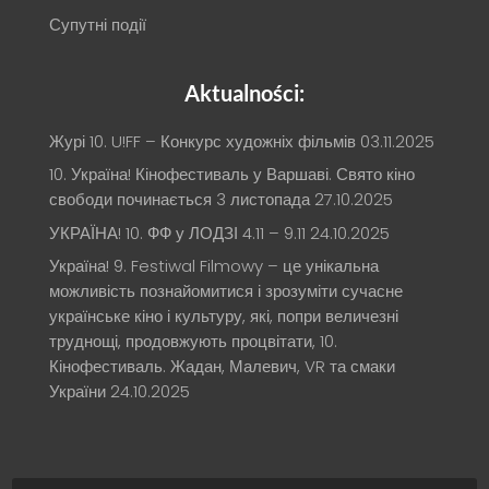
Супутні події
Aktualności:
Журі 10. U!FF – Конкурс художніх фільмів
03.11.2025
10. Україна! Кінофестиваль у Варшаві. Свято кіно
свободи починається 3 листопада
27.10.2025
УКРАЇНА! 10. ФФ у ЛОДЗІ 4.11 – 9.11
24.10.2025
Україна! 9. Festiwal Filmowy – це унікальна
можливість познайомитися і зрозуміти сучасне
українське кіно і культуру, які, попри величезні
труднощі, продовжують процвітати, 10.
Кінофестиваль. Жадан, Малевич, VR та смаки
України
24.10.2025