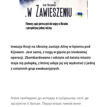
Inwazja Rosji na Ukrainę zastaje Alinę w Irpieniu pod
Kijowem. Jest sama, z nogą w gipsie po niedawnej
operacji. Zbombardowane i odcięte od świata miasto
staje się pułapką, z której udaje jej się wydostać z jedną
z ostatnich grup ewakuacyjnych.
Аліна приїжджає до котеджу в сусідньому селі, де
застрягли її батьки. Перші кілька тижнів вони