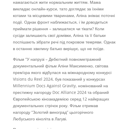
намагаються жити нормальним життям. Мама
викладає онлайн-курси, тато доглядає за їхніми
котами та місцевими тваринами, Аліна знімає поточні
події. Однак фронт наближається, і їм доводиться
приймати рішення – залишатися чи тікати? Коли
сусіди залишають свої домівки, Аліна та її батьки
поспішають зібрати речі під покровом темряви. Однак
в останню хвилину батько вирішує, що не поїде.
Фільм “У напрузі – Дебютний повнометражний
документальний фільм Аліни Максименко, світова
прем’єра якого відбулася на міжнародному конкурсі
Visions du Reel 2024, був показаний у конкурсах
Millennium Docs Against Gravity, номінований на
престижну нагороду Doc Alliance 2024 та обраний
Європейською кіноакадемією серед 12 найкращих
документальних стрічок року. Фільм отримав
нагороду “Золотий виноград” цьогорічного
Любуського кіноліта в Лагуві.