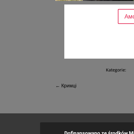
Амо
КОНКУРС КОРОТКОМЕТ
21.10. субота 15:30
“Ченці”, режисер. Рік
Kategorie:
←
Кримці
Dofinansowano ze środków Mi