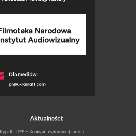

Dla mediów:
pr@ukrainaff.com
Aktualności:
Журі 10. U!FF – Конкурс художніх фільмів