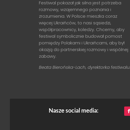
Festiwal pokazał jak silna jest potrzeba
rozmowy, wzajemnego poznania i
zrozumienia. W Polsce mieszka coraz
więcej Ukraińców, to nasi sąsiedzi,
współpracownicy, koledzy. Chcemy, aby
festiwal symbolicznie budował pomost
pomiędzy Polakami i Ukraińcami, aby był
okazją do partnerskiej rozmowy i wspólnej
zabawy.
Beata Bierońska-Lach, dyrektorka festiwalu
Nasze social media: