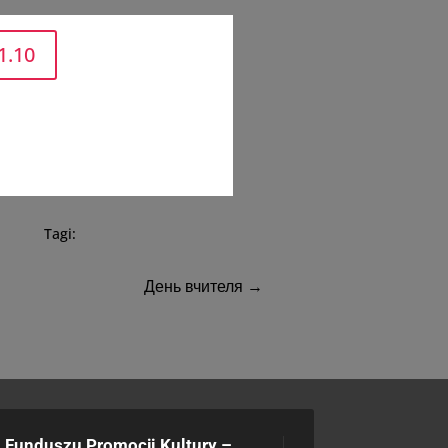
1.10
Кінотеатр Амондо /
Tagi:
День вчителя
→
 Funduszu Promocji Kultury –