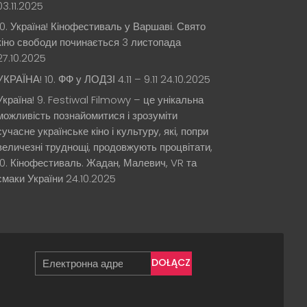
03.11.2025
10. Україна! Кінофестиваль у Варшаві. Свято
кіно свободи починається 3 листопада
27.10.2025
УКРАЇНА! 10. ФФ у ЛОДЗІ 4.11 – 9.11
24.10.2025
Україна! 9. Festiwal Filmowy – це унікальна
можливість познайомитися і зрозуміти
сучасне українське кіно і культуру, які, попри
величезні труднощі, продовжують процвітати,
10. Кінофестиваль. Жадан, Малевич, VR та
смаки України
24.10.2025
DOŁĄCZ