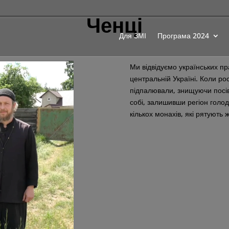
Ченці
Для ЗМІ
Програма 2024
Ми відвідуємо українських пр
центральній Україні. Коли ро
підпалювали, знищуючи посіви
собі, залишивши регіон голо
кількох монахів, які рятують 