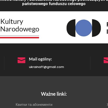
państwowego funduszu celowego

Mail ogólny:
ukrainaff@gmail.com
Ważne linki:
Квитки та абонементи