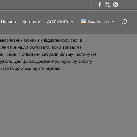
Новини
Контакти
Archiwum
Українська
авославних монахів у віддаленому селі в
сіяни прийшли окупувати, вони вбивали і
 і села. Потім вони забрали більшу частину їжі
дувати. Цей фільм документує героїчну роботу
життя і борються проти окупації.