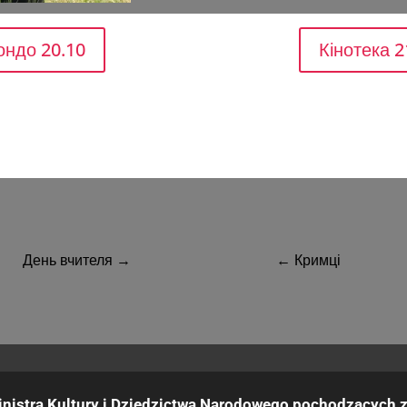
ндо 20.10
Кінотека 2
РАЖНИХ ФІЛЬМІВ U!FF: СЕТ 3 / СЕЗОНИ 20.10. п’ятниця 20:00 
 КІНОТЕКА № 6
 Рей, документальний, США 2022, 16′, субтитри PL
День вчителя
→
←
Кримці
nistra Kultury i Dziedzictwa Narodowego pochodzących z