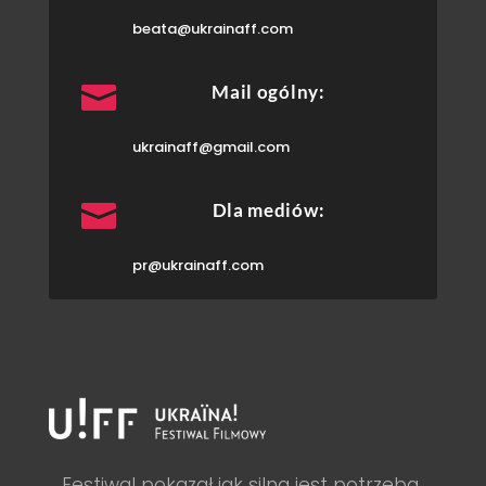
beata@ukrainaff.com

Mail ogólny:
ukrainaff@gmail.com

Dla mediów:
pr@ukrainaff.com
Festiwal pokazał jak silna jest potrzeba