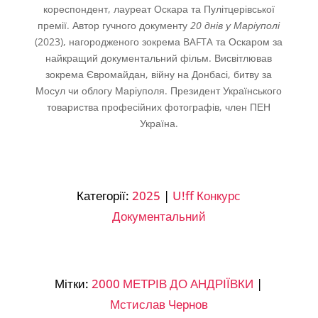
кореспондент, лауреат Оскара та Пулітцерівської
премії. Автор гучного документу
20 днів у Маріуполі
(2023), нагородженого зокрема BAFTA та Оскаром за
найкращий документальний фільм. Висвітлював
зокрема Євромайдан, війну на Донбасі, битву за
Мосул чи облогу Маріуполя. Президент Українського
товариства професійних фотографів, член ПЕН
Україна.
Категорії:
2025
|
U!ff Конкурс
Документальний
Мітки:
2000 МЕТРІВ ДО АНДРІЇВКИ
|
Мстислав Чернов