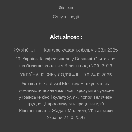
Фільми
Супутні події
Aktualności:
Журі 10. U!FF – Конкурс художніх фільмів
03.11.2025
10. Україна! Кінофестиваль у Варшаві. Свято кіно
свободи починається 3 листопада
27.10.2025
УКРАЇНА! 10. ФФ у ЛОДЗІ 4.11 – 9.11
24.10.2025
Україна! 9. Festiwal Filmowy – це унікальна
можливість познайомитися і зрозуміти сучасне
українське кіно і культуру, які, попри величезні
труднощі, продовжують процвітати, 10.
Кінофестиваль. Жадан, Малевич, VR та смаки
України
24.10.2025