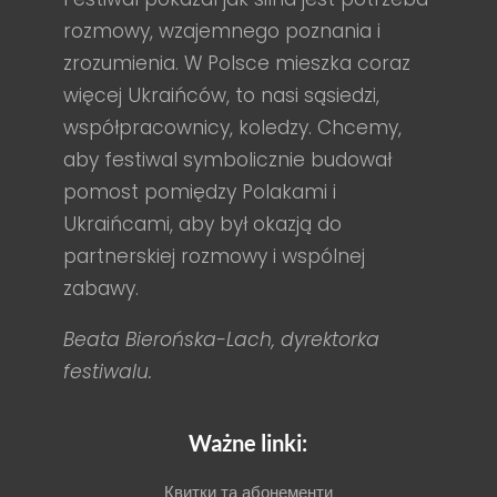
rozmowy, wzajemnego poznania i
zrozumienia. W Polsce mieszka coraz
więcej Ukraińców, to nasi sąsiedzi,
współpracownicy, koledzy. Chcemy,
aby festiwal symbolicznie budował
pomost pomiędzy Polakami i
Ukraińcami, aby był okazją do
partnerskiej rozmowy i wspólnej
zabawy.
Beata Bierońska-Lach, dyrektorka
festiwalu.
Ważne linki:
Квитки та абонементи