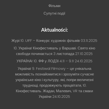
Фільми
Супутні події
Aktualności:
Журі 10. U!FF – Конкурс художніх фільмів
03.11.2025
10. Україна! Кінофестиваль у Варшаві. Свято кіно
свободи починається 3 листопада
27.10.2025
УКРАЇНА! 10. ФФ у ЛОДЗІ 4.11 – 9.11
24.10.2025
Україна! 9. Festiwal Filmowy – це унікальна
можливість познайомитися і зрозуміти сучасне
українське кіно і культуру, які, попри величезні
труднощі, продовжують процвітати, 10.
Кінофестиваль. Жадан, Малевич, VR та смаки
України
24.10.2025