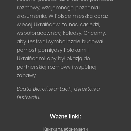
rozmowy, wzajemnego poznania i
zrozumienia. W Polsce mieszka coraz
więcej Ukraińców, to nasi sąsiedzi,
współpracownicy, koledzy. Chcemy,
aby festiwal symbolicznie budował
pomost pomiędzy Polakami i
Ukraińcami, aby był okazją do
partnerskiej rozmowy i wspólnej
zabawy.
Beata Bierońska-Lach, dyrektorka
festiwalu.
Ważne linki:
Квитки та абонементи