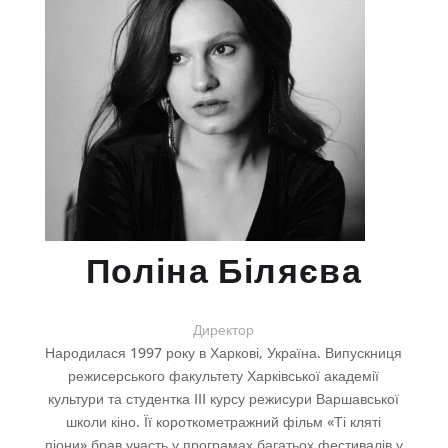
Поліна Біляєва
Директор
Народилася 1997 року в Харкові, Україна. Випускниця
режисерського факультету Харківської академії
культури та студентка III курсу режисури Варшавської
школи кіно. Її короткометражний фільм «Ті кляті
піони» брав участь у програмах багатьох фестивалів у