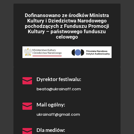
Dofinansowano ze środków Ministra
Kultury i Dziedzictwa Narodowego
pochodzących z Funduszu Promocji
Kultury – państwowego funduszu
celowego

Dyrektor festiwalu:
beata@ukrainaff.com

Mail ogólny:
ukrainaff@gmail.com

Dla mediów: