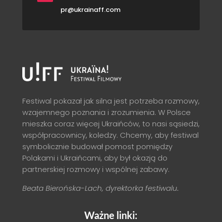
pr@ukrainaff.com
Festiwal pokazał jak silna jest potrzeba rozmowy,
wzajemnego poznania i zrozumienia. W Polsce
mieszka coraz więcej Ukraińców, to nasi sąsiedzi,
współpracownicy, koledzy. Chcemy, aby festiwal
symbolicznie budował pomost pomiędzy
Polakami i Ukraińcami, aby był okazją do
partnerskiej rozmowy i wspólnej zabawy.
Beata Bierońska-Lach, dyrektorka festiwalu.
Ważne linki: