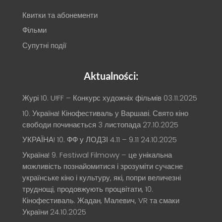
Квитки та абонементи
Фільми
Супутні події
Aktualności:
Журі 10. U!FF – Конкурс художніх фільмів
03.11.2025
10. Україна! Кінофестиваль у Варшаві. Свято кіно
свободи починається 3 листопада
27.10.2025
УКРАЇНА! 10. ФФ у ЛОДЗІ 4.11 – 9.11
24.10.2025
Україна! 9. Festiwal Filmowy – це унікальна
можливість познайомитися і зрозуміти сучасне
українське кіно і культуру, які, попри величезні
труднощі, продовжують процвітати, 10.
Кінофестиваль. Жадан, Малевич, VR та смаки
України
24.10.2025