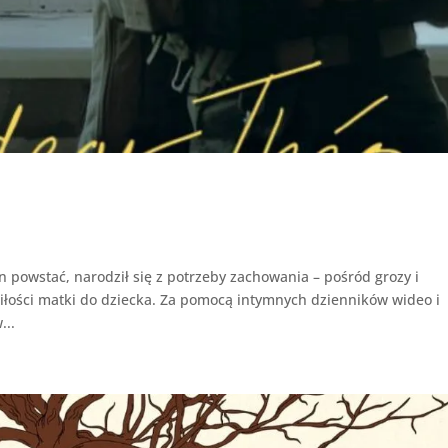
 powstać, narodził się z potrzeby zachowania – pośród grozy i
łości matki do dziecka. Za pomocą intymnych dzienników wideo i
...