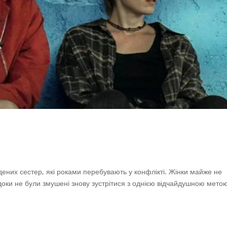
ених сестер, які роками перебувають у конфлікті. Жінки майже не
доки не були змушені знову зустрітися з однією відчайдушною мето