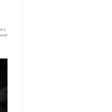
ом у
лений