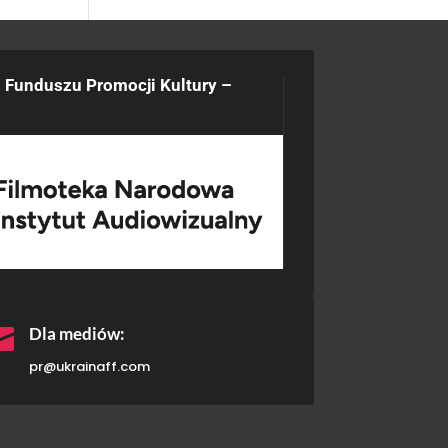
 Funduszu Promocji Kultury –

Dla mediów:
pr@ukrainaff.com