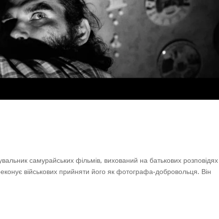
нувальник самурайських фільмів, вихований на батькових розповідях
ереконує військових прийняти його як фотографа-добровольця. Він