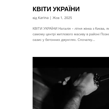
КВІТИ УКРАЇНИ
від
Karina
|
Жов 1, 2025
КВІТИ УКРАЇНИ Наталія – літня жінка з Києва, 
самому центрі житлового масиву в районі Позня
оазис у бетонних джунглях. Спочатку...