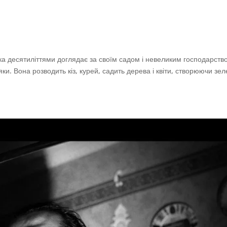
яка десятиліттями доглядає за своїм садом і невеликим господарств
ки. Вона розводить кіз, курей, садить дерева і квіти, створюючи зе