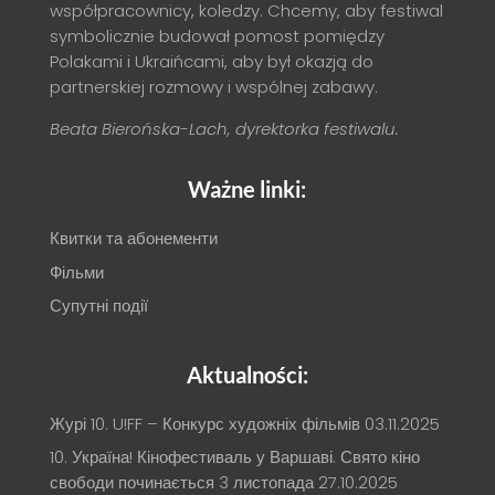
współpracownicy, koledzy. Chcemy, aby festiwal
symbolicznie budował pomost pomiędzy
Polakami i Ukraińcami, aby był okazją do
partnerskiej rozmowy i wspólnej zabawy.
Beata Bierońska-Lach, dyrektorka festiwalu.
Ważne linki:
Квитки та абонементи
Фільми
Супутні події
Aktualności:
Журі 10. U!FF – Конкурс художніх фільмів
03.11.2025
10. Україна! Кінофестиваль у Варшаві. Свято кіно
свободи починається 3 листопада
27.10.2025