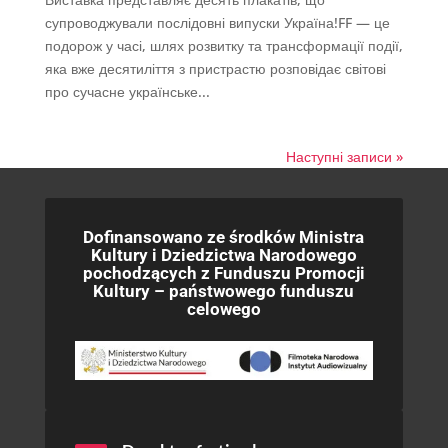
супроводжували послідовні випуски Україна!FF — це
подорож у часі, шлях розвитку та трансформації події,
яка вже десятиліття з пристрастю розповідає світові
про сучасне українське...
Наступні записи »
Dofinansowano ze środków Ministra
Kultury i Dziedzictwa Narodowego
pochodzących z Funduszu Promocji
Kultury – państwowego funduszu
celowego