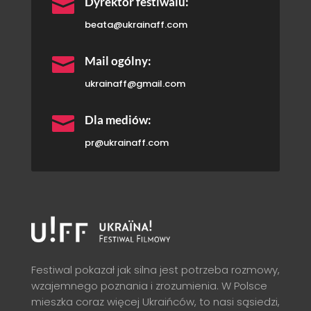

Dyrektor festiwalu:
beata@ukrainaff.com

Mail ogólny:
ukrainaff@gmail.com

Dla mediów:
pr@ukrainaff.com
Festiwal pokazał jak silna jest potrzeba rozmowy,
wzajemnego poznania i zrozumienia. W Polsce
mieszka coraz więcej Ukraińców, to nasi sąsiedzi,