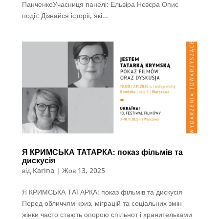
ПанченкоУчасниця панелі: Ельвіра Нєвєра Опис
події: Дізнайся історії, які...
Я КРИМСЬКА ТАТАРКА: показ фільмів та
дискусія
від
Karina
|
Жов 13, 2025
Я КРИМСЬКА ТАТАРКА: показ фільмів та дискусія
Перед обличчям криз, міграцій та соціальних змін
жінки часто стають опорою спільнот і хранительками