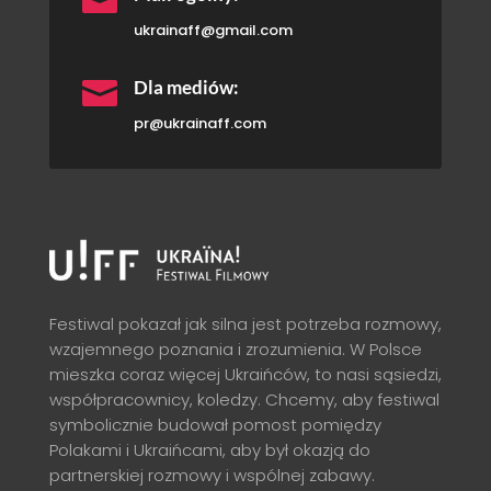
ukrainaff@gmail.com

Dla mediów:
pr@ukrainaff.com
Festiwal pokazał jak silna jest potrzeba rozmowy,
wzajemnego poznania i zrozumienia. W Polsce
mieszka coraz więcej Ukraińców, to nasi sąsiedzi,
współpracownicy, koledzy. Chcemy, aby festiwal
symbolicznie budował pomost pomiędzy
Polakami i Ukraińcami, aby był okazją do
partnerskiej rozmowy i wspólnej zabawy.