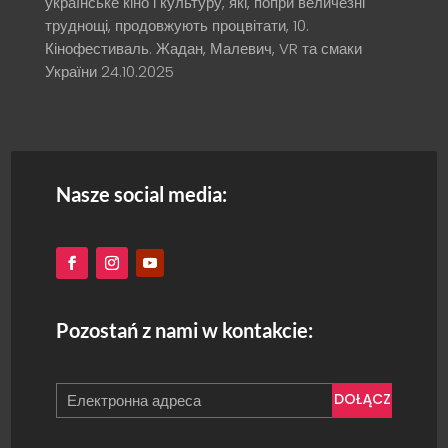
українське кіно і культуру, які, попри величезні
труднощі, продовжують процвітати, 10.
Кінофестиваль. Жадан, Малевич, VR та смаки
України
24.10.2025
Nasze social media:
Pozostań z nami w kontakcie:
DOŁĄCZ