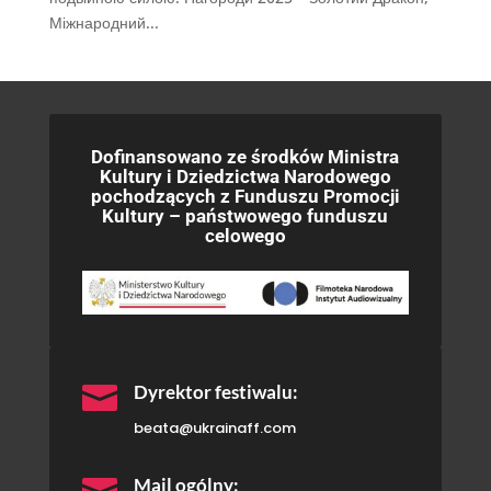
Міжнародний...
Dofinansowano ze środków Ministra
Kultury i Dziedzictwa Narodowego
pochodzących z Funduszu Promocji
Kultury – państwowego funduszu
celowego

Dyrektor festiwalu:
beata@ukrainaff.com

Mail ogólny: