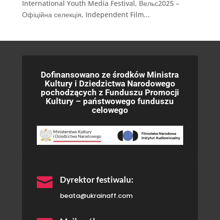
International Youth Media Festival, Вельс2025 –
Офіційна селекція, Independent Film...
Dofinansowano ze środków Ministra
Kultury i Dziedzictwa Narodowego
pochodzących z Funduszu Promocji
Kultury – państwowego funduszu
celowego

Dyrektor festiwalu:
beata@ukrainaff.com