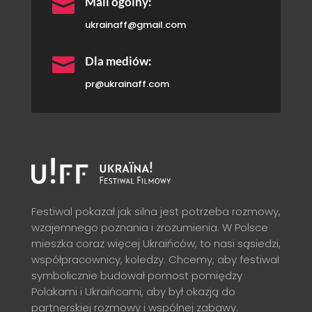

Mail ogólny:
ukrainaff@gmail.com

Dla mediów:
pr@ukrainaff.com
Festiwal pokazał jak silna jest potrzeba rozmowy,
wzajemnego poznania i zrozumienia. W Polsce
mieszka coraz więcej Ukraińców, to nasi sąsiedzi,
współpracownicy, koledzy. Chcemy, aby festiwal
symbolicznie budował pomost pomiędzy
Polakami i Ukraińcami, aby był okazją do
partnerskiej rozmowy i wspólnej zabawy.