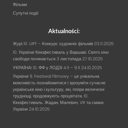
Фільми
Супутні події
Aktualności:
Журі 10. U!FF – Конкурс художніх фільмів
03.11.2025
10. Україна! Кінофестиваль у Варшаві. Свято кіно
свободи починається 3 листопада
27.10.2025
УКРАЇНА! 10. ФФ у ЛОДЗІ 4.11 – 9.11
24.10.2025
Україна! 9. Festiwal Filmowy – це унікальна
можливість познайомитися і зрозуміти сучасне
українське кіно і культуру, які, попри величезні
труднощі, продовжують процвітати, 10.
Кінофестиваль. Жадан, Малевич, VR та смаки
України
24.10.2025