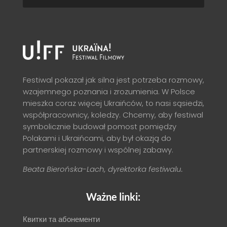
Festiwal pokazał jak silna jest potrzeba rozmowy,
wzajemnego poznania i zrozumienia. W Polsce
mieszka coraz więcej Ukraińców, to nasi sąsiedzi,
współpracownicy, koledzy. Chcemy, aby festiwal
symbolicznie budował pomost pomiędzy
Polakami i Ukraińcami, aby był okazją do
partnerskiej rozmowy i wspólnej zabawy.
Beata Bierońska-Lach, dyrektorka festiwalu.
Ważne linki:
Квитки та абонементи