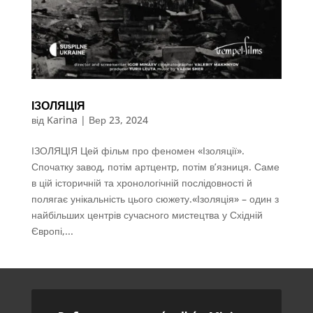
ІЗОЛЯЦІЯ
від
Karina
|
Вер 23, 2024
ІЗОЛЯЦІЯ Цей фільм про феномен «Ізоляції».
Спочатку завод, потім артцентр, потім в’язниця. Саме
в цій історичній та хронологічній послідовності й
полягає унікальність цього сюжету.«Ізоляція» – один з
найбільших центрів сучасного мистецтва у Східній
Європі,...