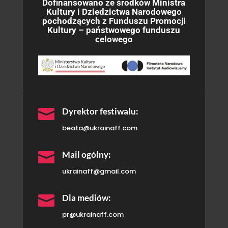
Dofinansowano ze środków Ministra
Kultury i Dziedzictwa Narodowego
pochodzących z Funduszu Promocji
Kultury – państwowego funduszu
celowego

Dyrektor festiwalu:
beata@ukrainaff.com

Mail ogólny:
ukrainaff@gmail.com

Dla mediów:
pr@ukrainaff.com