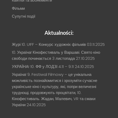
Квитки та абонементи
Фільми
Супутні події
Aktualności:
Журі 10. U!FF – Конкурс художніх фільмів
03.11.2025
10. Україна! Кінофестиваль у Варшаві. Свято кіно
свободи починається 3 листопада
27.10.2025
УКРАЇНА! 10. ФФ у ЛОДЗІ 4.11 – 9.11
24.10.2025
Україна! 9. Festiwal Filmowy – це унікальна
можливість познайомитися і зрозуміти сучасне
українське кіно і культуру, які, попри величезні
труднощі, продовжують процвітати, 10.
Кінофестиваль. Жадан, Малевич, VR та смаки
України
24.10.2025