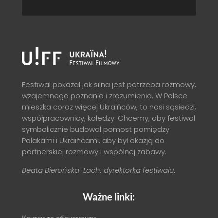
Festiwal pokazał jak silna jest potrzeba rozmowy,
wzajemnego poznania i zrozumienia. W Polsce
mieszka coraz więcej Ukraińców, to nasi sąsiedzi,
współpracownicy, koledzy. Chcemy, aby festiwal
symbolicznie budował pomost pomiędzy
Polakami i Ukraińcami, aby był okazją do
partnerskiej rozmowy i wspólnej zabawy.
Beata Bierońska-Lach, dyrektorka festiwalu.
Ważne linki: