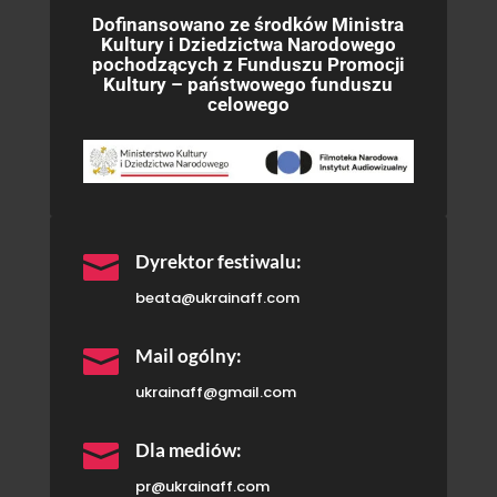
Dofinansowano ze środków Ministra
Kultury i Dziedzictwa Narodowego
pochodzących z Funduszu Promocji
Kultury – państwowego funduszu
celowego

Dyrektor festiwalu:
beata@ukrainaff.com

Mail ogólny:
ukrainaff@gmail.com

Dla mediów:
pr@ukrainaff.com