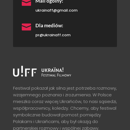

Mail ogólny:
ukrainaff@gmail.com

Dla mediów:
pr@ukrainaff.com
Festiwal pokazał jak silna jest potrzeba rozmowy,
wzajemnego poznania i zrozumienia. W Polsce
mieszka coraz więcej Ukraińców, to nasi sąsiedzi,
współpracownicy, koledzy. Chcemy, aby festiwal
symbolicznie budował pomost pomiędzy
Polakami i Ukraińcami, aby był okazją do
partnerskiej rozmowy i wspólnej zabawy.