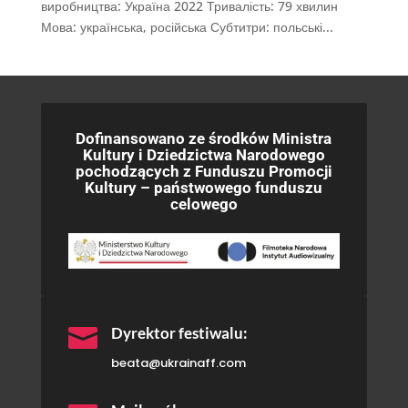
виробництва: Україна 2022 Тривалість: 79 хвилин
Мова: українська, російська Субтитри: польські...
Dofinansowano ze środków Ministra
Kultury i Dziedzictwa Narodowego
pochodzących z Funduszu Promocji
Kultury – państwowego funduszu
celowego

Dyrektor festiwalu:
beata@ukrainaff.com