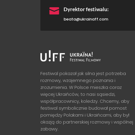

Dyrektor festiwalu:
beata@ukrainaff.com
Festiwal pokazał jak silna jest potrzeba
rozmowy, wzajemnego poznania i
zrozumienia. W Polsce mieszka coraz
więcej Ukraińców, to nasi sąsiedzi,
współpracownicy, koledzy. Chcemy, aby
festiwal symbolicznie budował pomost
pomiędzy Polakami i Ukraińcami, aby był
okazją do partnerskiej rozmowy i wspólnej
zabawy.