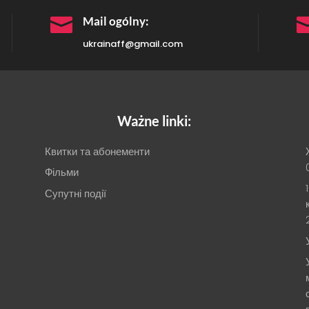

Mail ogólny:
ukrainaff@gmail.com
Ważne linki:
Квитки та абонементи
Фільми
Супутні події