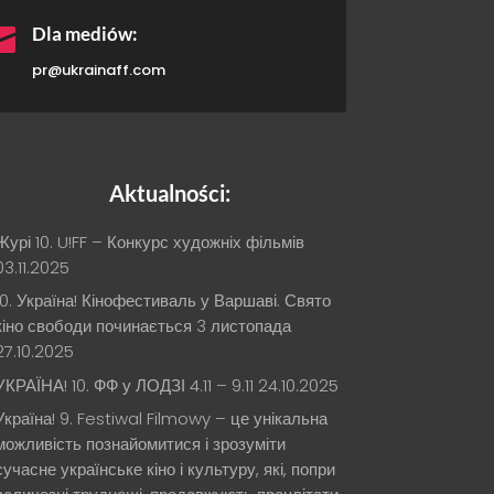

Dla mediów:
pr@ukrainaff.com
Aktualności:
Журі 10. U!FF – Конкурс художніх фільмів
03.11.2025
10. Україна! Кінофестиваль у Варшаві. Свято
кіно свободи починається 3 листопада
27.10.2025
УКРАЇНА! 10. ФФ у ЛОДЗІ 4.11 – 9.11
24.10.2025
Україна! 9. Festiwal Filmowy – це унікальна
можливість познайомитися і зрозуміти
сучасне українське кіно і культуру, які, попри