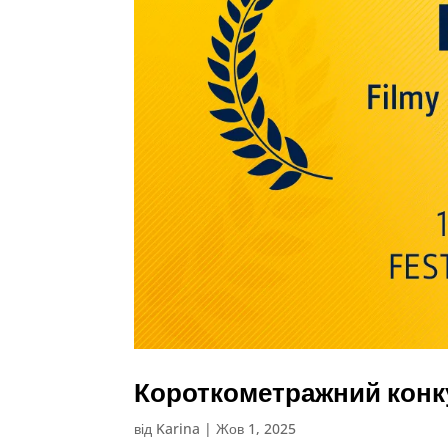
Короткометражний конку
від
Karina
|
Жов 1, 2025