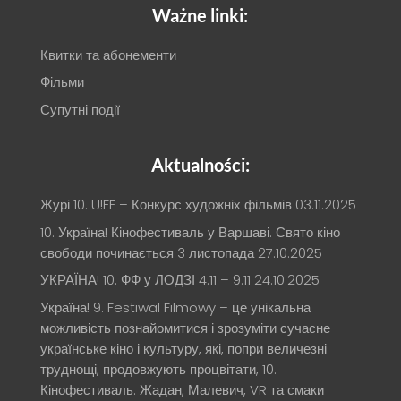
Ważne linki:
Квитки та абонементи
Фільми
Супутні події
Aktualności:
Журі 10. U!FF – Конкурс художніх фільмів
03.11.2025
10. Україна! Кінофестиваль у Варшаві. Свято кіно
свободи починається 3 листопада
27.10.2025
УКРАЇНА! 10. ФФ у ЛОДЗІ 4.11 – 9.11
24.10.2025
Україна! 9. Festiwal Filmowy – це унікальна
можливість познайомитися і зрозуміти сучасне
українське кіно і культуру, які, попри величезні
труднощі, продовжують процвітати, 10.
Кінофестиваль. Жадан, Малевич, VR та смаки