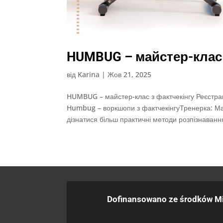
HUMBUG – майстер-клас 
від
Karina
|
Жов 21, 2025
HUMBUG – майстер-клас з фактчекінгу Реєстр
Humbug – воркшопи з фактчекінгуТренерка: Мар
дізнатися більш практичні методи розпізнавання
Dofinansowano ze środków Mi