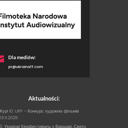

Dla mediów:
pr@ukrainaff.com
Aktualności:
Журі 10. U!FF – Конкурс художніх фільмів
03.11.2025
10. Україна! Кінофестиваль у Варшаві. Свято