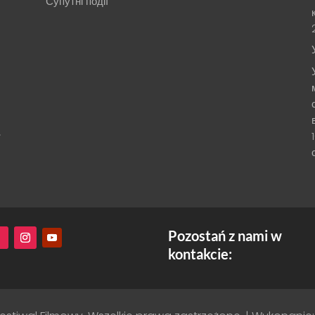
Супутні події
.
Pozostań z nami w
kontakcie: