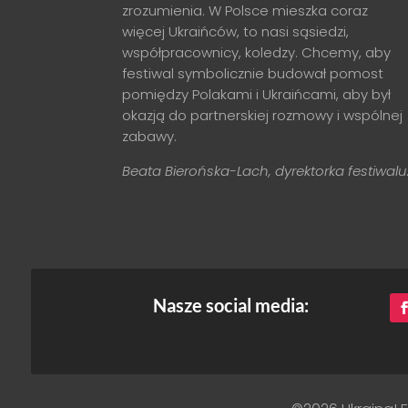
zrozumienia. W Polsce mieszka coraz
więcej Ukraińców, to nasi sąsiedzi,
współpracownicy, koledzy. Chcemy, aby
festiwal symbolicznie budował pomost
pomiędzy Polakami i Ukraińcami, aby był
okazją do partnerskiej rozmowy i wspólnej
zabawy.
Beata Bierońska-Lach, dyrektorka festiwalu
Nasze social media: