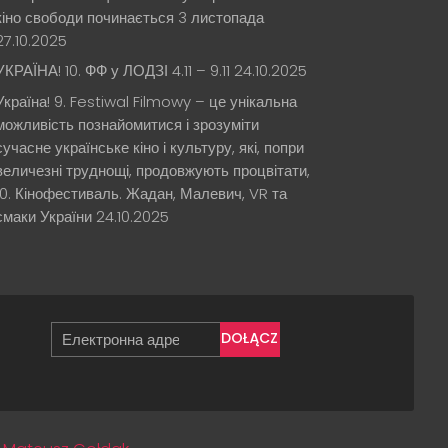
кіно свободи починається 3 листопада
27.10.2025
УКРАЇНА! 10. ФФ у ЛОДЗІ 4.11 – 9.11
24.10.2025
Україна! 9. Festiwal Filmowy – це унікальна
можливість познайомитися і зрозуміти
сучасне українське кіно і культуру, які, попри
величезні труднощі, продовжують процвітати,
10. Кінофестиваль. Жадан, Малевич, VR та
смаки України
24.10.2025
DOŁĄCZ