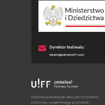

Dyrektor festiwalu:
beata@ukrainaff.com
Festiwal pokazał jak silna jest potrzeba
rozmowy, wzajemnego poznania i