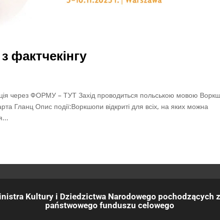
з фактчекінгу
ація через ФОРМУ – ТУТ Захід проводиться польською мовою Ворк
та Гланц Опис події:Воркшопи відкриті для всіх, на яких можна
...
nistra Kultury i Dziedzictwa Narodowego pochodzących z
państwowego funduszu celowego