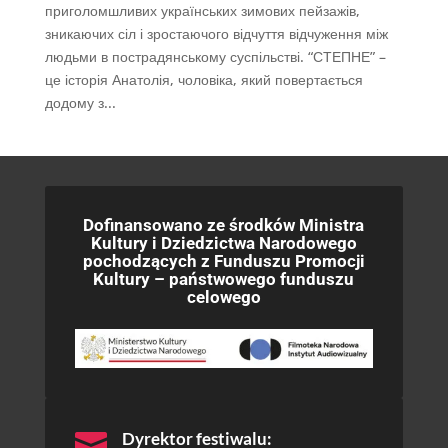
приголомшливих українських зимових пейзажів,
зникаючих сіл і зростаючого відчуття відчуження між
людьми в пострадянському суспільстві. “СТЕПНЕ” –
це історія Анатолія, чоловіка, який повертається
додому з...
Dofinansowano ze środków Ministra
Kultury i Dziedzictwa Narodowego
pochodzących z Funduszu Promocji
Kultury – państwowego funduszu
celowego

Dyrektor festiwalu: