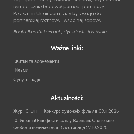
symbolicznie budował pomost pomiędzy
Polakami i Ukraińcami, aby był okazją do
partnerskiej rozmowy i wspólnej zabawy.
Beata Bierońska-Lach, dyrektorka festiwalu.
Ważne linki:
Квитки та абонементи
Фільми
Супутні події
Aktualności:
Журі 10. U!FF – Конкурс художніх фільмів
03.11.2025
10. Україна! Кінофестиваль у Варшаві. Свято кіно
свободи починається 3 листопада
27.10.2025