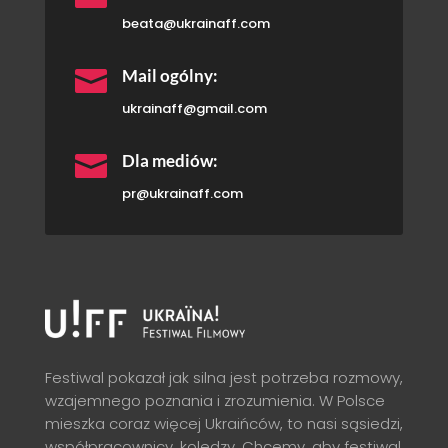
beata@ukrainaff.com

Mail ogólny:
ukrainaff@gmail.com

Dla mediów:
pr@ukrainaff.com
Festiwal pokazał jak silna jest potrzeba rozmowy,
wzajemnego poznania i zrozumienia. W Polsce
mieszka coraz więcej Ukraińców, to nasi sąsiedzi,
współpracownicy, koledzy. Chcemy, aby festiwal