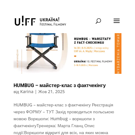
HUMBUG – майстер-клас з фактчекінгу
від
Karina
|
Жов 21, 2025
HUMBUG – майстер-клас з фактчекінгу Реєстрація
через ФОРМУ – ТУТ Захід проводиться польською
мовою Воркшопи: Humbug – воркшопи з
фактчекінгуТренерка: Марта Гланц Опис
події:Воркшопи відкриті для всіх, на яких можна