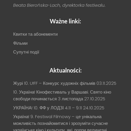
Beata Bierońska-Lach, dyrektorka festiwalu.
Ważne linki:
Квитки та абонементи
Фільми
Супутні події
Aktualności:
Журі 10. U!FF – Конкурс художніх фільмів
03.11.2025
10. Україна! Кінофестиваль у Варшаві. Свято кіно
свободи починається 3 листопада
27.10.2025
УКРАЇНА! 10. ФФ у ЛОДЗІ 4.11 – 9.11
24.10.2025
Україна! 9. Festiwal Filmowy – це унікальна
можливість познайомитися і зрозуміти сучасне
українське кіно і культуру, які, попри величезні