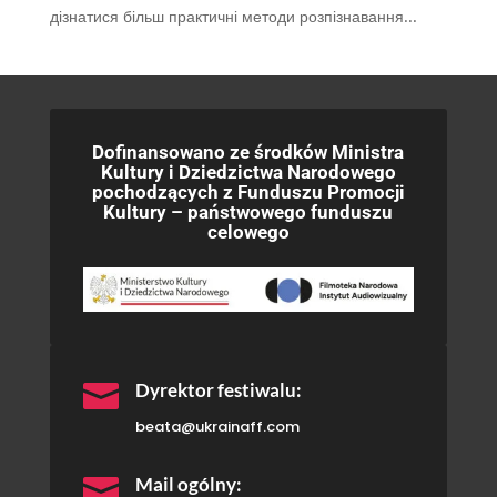
дізнатися більш практичні методи розпізнавання...
Dofinansowano ze środków Ministra
Kultury i Dziedzictwa Narodowego
pochodzących z Funduszu Promocji
Kultury – państwowego funduszu
celowego

Dyrektor festiwalu:
beata@ukrainaff.com

Mail ogólny: