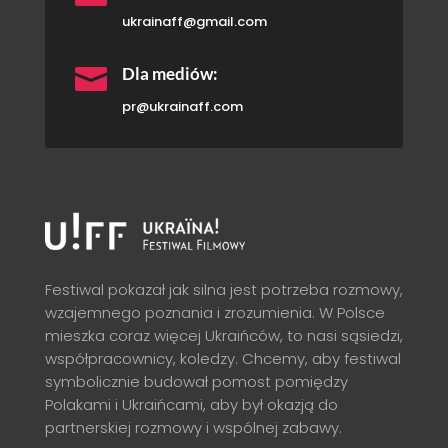
ukrainaff@gmail.com

Dla mediów:
pr@ukrainaff.com
Festiwal pokazał jak silna jest potrzeba rozmowy,
wzajemnego poznania i zrozumienia. W Polsce
mieszka coraz więcej Ukraińców, to nasi sąsiedzi,
współpracownicy, koledzy. Chcemy, aby festiwal
symbolicznie budował pomost pomiędzy
Polakami i Ukraińcami, aby był okazją do
partnerskiej rozmowy i wspólnej zabawy.