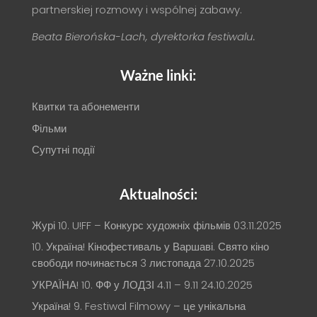
partnerskiej rozmowy i wspólnej zabawy.
Beata Bierońska-Lach, dyrektorka festiwalu.
Ważne linki:
Квитки та абонементи
Фільми
Супутні події
Aktualności:
Журі 10. U!FF – Конкурс художніх фільмів
03.11.2025
10. Україна! Кінофестиваль у Варшаві. Свято кіно
свободи починається 3 листопада
27.10.2025
УКРАЇНА! 10. ФФ у ЛОДЗІ 4.11 – 9.11
24.10.2025
Україна! 9. Festiwal Filmowy – це унікальна