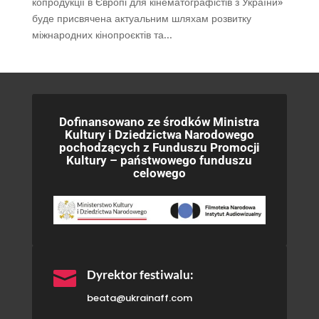
копродукції в Європі для кінематографістів з України»
буде присвячена актуальним шляхам розвитку
міжнародних кінопроєктів та...
Dofinansowano ze środków Ministra
Kultury i Dziedzictwa Narodowego
pochodzących z Funduszu Promocji
Kultury – państwowego funduszu
celowego

Dyrektor festiwalu:
beata@ukrainaff.com