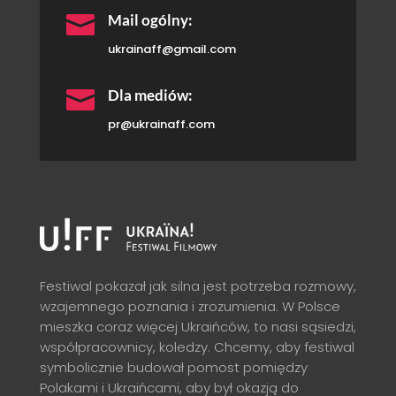

Mail ogólny:
ukrainaff@gmail.com

Dla mediów:
pr@ukrainaff.com
Festiwal pokazał jak silna jest potrzeba rozmowy,
wzajemnego poznania i zrozumienia. W Polsce
mieszka coraz więcej Ukraińców, to nasi sąsiedzi,
współpracownicy, koledzy. Chcemy, aby festiwal
symbolicznie budował pomost pomiędzy
Polakami i Ukraińcami, aby był okazją do