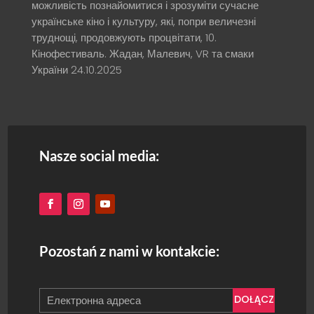
можливість познайомитися і зрозуміти сучасне
українське кіно і культуру, які, попри величезні
труднощі, продовжують процвітати, 10.
Кінофестиваль. Жадан, Малевич, VR та смаки
України
24.10.2025
Nasze social media:
Pozostań z nami w kontakcie:
DOŁĄCZ