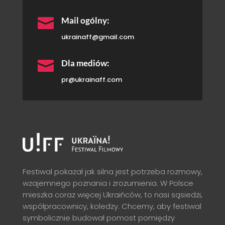

Mail ogólny:
ukrainaff@gmail.com

Dla mediów:
pr@ukrainaff.com
Festiwal pokazał jak silna jest potrzeba rozmowy,
wzajemnego poznania i zrozumienia. W Polsce
mieszka coraz więcej Ukraińców, to nasi sąsiedzi,
współpracownicy, koledzy. Chcemy, aby festiwal
symbolicznie budował pomost pomiędzy