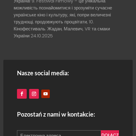
Україна! 9. Festiwal Filmowy – це унікальна
можливість познайомитися і зрозуміти сучасне
українське кіно і культуру, які, попри величезні
труднощі, продовжують процвітати, 10.
Кінофестиваль. Жадан, Малевич, VR та смаки
України
24.10.2025
Nasze social media:
Pozostań z nami w kontakcie:
DOŁĄCZ