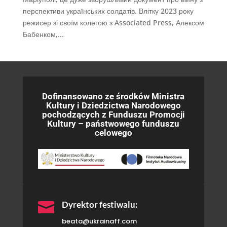
перспективи українських солдатів. Влітку 2023 року
режисер зі своїм колегою з Associated Press, Алексом
Бабенком,...
Dofinansowano ze środków Ministra
Kultury i Dziedzictwa Narodowego
pochodzących z Funduszu Promocji
Kultury – państwowego funduszu
celowego

Dyrektor festiwalu:
beata@ukrainaff.com