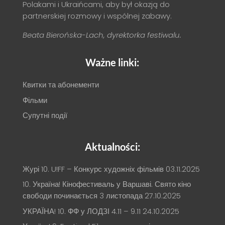
Polakami i Ukraińcami, aby był okazją do
partnerskiej rozmowy i wspólnej zabawy.
Beata Bierońska-Lach, dyrektorka festiwalu.
Ważne linki:
Квитки та абонементи
Фільми
Супутні події
Aktualności:
Журі 10. U!FF – Конкурс художніх фільмів
03.11.2025
10. Україна! Кінофестиваль у Варшаві. Свято кіно
свободи починається 3 листопада
27.10.2025
УКРАЇНА! 10. ФФ у ЛОДЗІ 4.11 – 9.11
24.10.2025