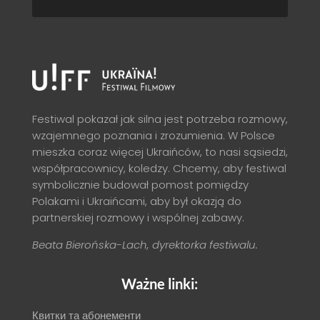
Festiwal pokazał jak silna jest potrzeba rozmowy,
wzajemnego poznania i zrozumienia. W Polsce
mieszka coraz więcej Ukraińców, to nasi sąsiedzi,
współpracownicy, koledzy. Chcemy, aby festiwal
symbolicznie budował pomost pomiędzy
Polakami i Ukraińcami, aby był okazją do
partnerskiej rozmowy i wspólnej zabawy.
Beata Bierońska-Lach, dyrektorka festiwalu.
Ważne linki:
Квитки та абонементи