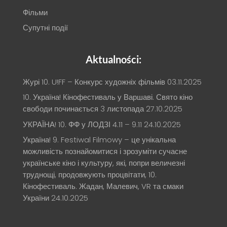
Фільми
Супутні події
Aktualności:
Журі 10. U!FF – Конкурс художніх фільмів
03.11.2025
10. Україна! Кінофестиваль у Варшаві. Свято кіно
свободи починається 3 листопада
27.10.2025
УКРАЇНА! 10. ФФ у ЛОДЗІ 4.11 – 9.11
24.10.2025
Україна! 9. Festiwal Filmowy – це унікальна
можливість познайомитися і зрозуміти сучасне
українське кіно і культуру, які, попри величезні
труднощі, продовжують процвітати, 10.
Кінофестиваль. Жадан, Малевич, VR та смаки
України
24.10.2025