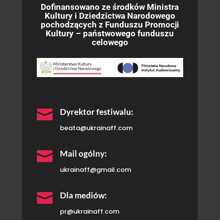
Dofinansowano ze środków Ministra
Kultury i Dziedzictwa Narodowego
pochodzących z Funduszu Promocji
Kultury – państwowego funduszu
celowego

Dyrektor festiwalu:
beata@ukrainaff.com

Mail ogólny:
ukrainaff@gmail.com

Dla mediów:
pr@ukrainaff.com