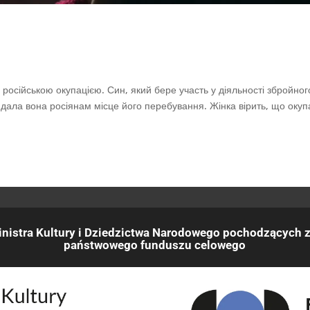
 російською окупацією. Син, який бере участь у діяльності збройног
 видала вона росіянам місце його перебування. Жінка вірить, що окуп
nistra Kultury i Dziedzictwa Narodowego pochodzących z
państwowego funduszu celowego