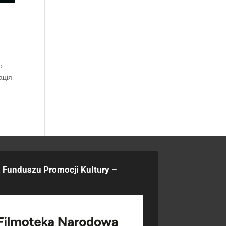
о
ація
 Funduszu Promocji Kultury –