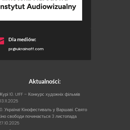

Dla mediów:
pr@ukrainaff.com
Aktualności:
Журі 10. U!FF – Конкурс художніх фільмів
03.11.2025
10. Україна! Кінофестиваль у Варшаві. Свято
кіно свободи починається 3 листопада
27.10.2025