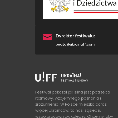

Dyrektor festiwalu:
beata@ukrainaff.com
Festiwal pokazał jak silna jest potrzeba
rozmowy, wzajemnego poznania i
zrozumienia. W Polsce mieszka coraz
więcej Ukraińców, to nasi sąsiedzi,
współpracownicy, koledzy. Chcemy, aby