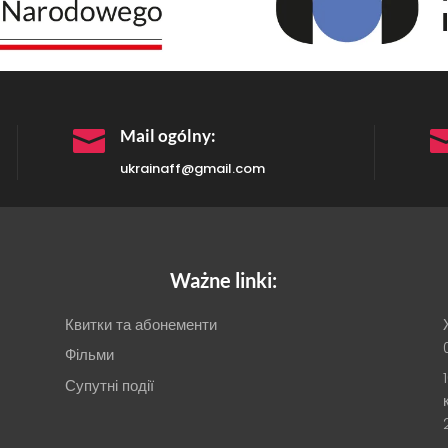

Mail ogólny:
ukrainaff@gmail.com
Ważne linki:
Квитки та абонементи
Фільми
Супутні події