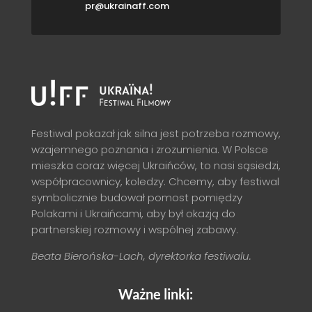
pr@ukrainaff.com
Festiwal pokazał jak silna jest potrzeba rozmowy,
wzajemnego poznania i zrozumienia. W Polsce
mieszka coraz więcej Ukraińców, to nasi sąsiedzi,
współpracownicy, koledzy. Chcemy, aby festiwal
symbolicznie budował pomost pomiędzy
Polakami i Ukraińcami, aby był okazją do
partnerskiej rozmowy i wspólnej zabawy.
Beata Bierońska-Lach, dyrektorka festiwalu.
Ważne linki: