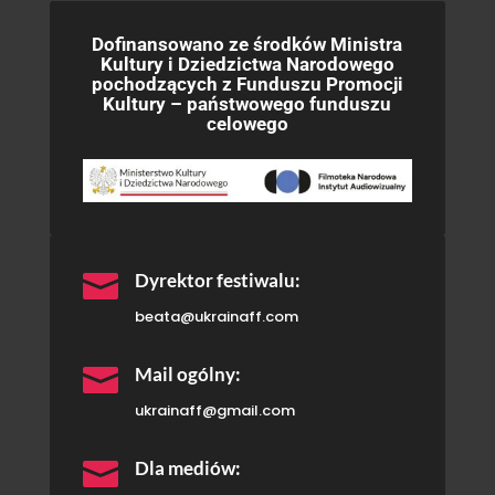
Dofinansowano ze środków Ministra
Kultury i Dziedzictwa Narodowego
pochodzących z Funduszu Promocji
Kultury – państwowego funduszu
celowego

Dyrektor festiwalu:
beata@ukrainaff.com

Mail ogólny:
ukrainaff@gmail.com

Dla mediów: