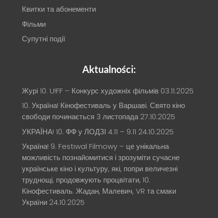
Квитки та абонементи
Фільми
Супутні події
Aktualności:
Журі 10. U!FF – Конкурс художніх фільмів
03.11.2025
10. Україна! Кінофестиваль у Варшаві. Свято кіно
свободи починається 3 листопада
27.10.2025
УКРАЇНА! 10. ФФ у ЛОДЗІ 4.11 – 9.11
24.10.2025
Україна! 9. Festiwal Filmowy – це унікальна
можливість познайомитися і зрозуміти сучасне
українське кіно і культуру, які, попри величезні
труднощі, продовжують процвітати, 10.
Кінофестиваль. Жадан, Малевич, VR та смаки
України
24.10.2025