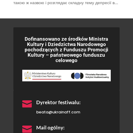
такою ж назвою і розглядає складну тему депресії в...
Dofinansowano ze środków Ministra
Kultury i Dziedzictwa Narodowego
pochodzących z Funduszu Promocji
Kultury – państwowego funduszu
celowego

Dyrektor festiwalu:
beata@ukrainaff.com

Mail ogólny: