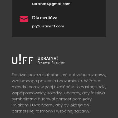
ukrainaff@gmail.com

Dla mediów:
pr@ukrainaff.com
Festiwal pokazał jak silna jest potrzeba rozmowy,
wzajemnego poznania i zrozumienia. W Polsce
mieszka coraz więcej Ukraińców, to nasi sąsiedzi,
współpracownicy, koledzy. Chcemy, aby festiwal
symbolicznie budował pomost pomiędzy
Polakami i Ukraińcami, aby był okazją do
partnerskiej rozmowy i wspólnej zabawy.