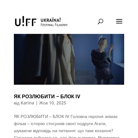
ЯК РОЗЛЮБИТИ – БЛОК IV
від
Karina
|
Жов 10, 2025
ЯК РОЗЛЮБИТИ – БЛОК IV Головна героїня знімає
фільм – історію стосунків своєї подруги Агати,
шукаючи відповідь на питання: що таке кохання?
Стосунки руйнуються, але фільм триває. Режисерка