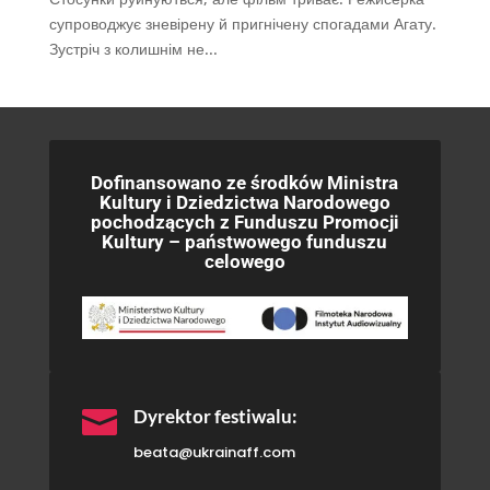
супроводжує зневірену й пригнічену спогадами Агату.
Зустріч з колишнім не...
Dofinansowano ze środków Ministra
Kultury i Dziedzictwa Narodowego
pochodzących z Funduszu Promocji
Kultury – państwowego funduszu
celowego

Dyrektor festiwalu:
beata@ukrainaff.com