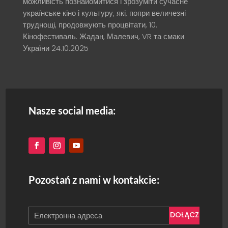
можливість познайомитися і зрозуміти сучасне
українське кіно і культуру, які, попри величезні
труднощі, продовжують процвітати, 10.
Кінофестиваль. Жадан, Малевич, VR та смаки
України
24.10.2025
Nasze social media:
Pozostań z nami w kontakcie:
DOŁĄCZ