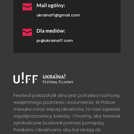

Mail ogólny:
ukrainaff@gmail.com

Dla mediów:
pr@ukrainaff.com
Festiwal pokazał jak silna jest potrzeba rozmowy,
wzajemnego poznania i zrozumienia. W Polsce
mieszka coraz więcej Ukraińców, to nasi sąsiedzi,
współpracownicy, koledzy. Chcemy, aby festiwal
symbolicznie budował pomost pomiędzy
Polakami i Ukraińcami, aby był okazją do