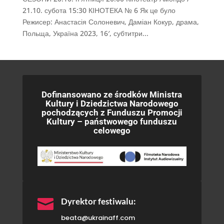
21.10. субота 15:30 КІНОТЕКА № 6 Як це було
Режисер: Анастасія Солоневич, Даміан Кокур, драма,
Польща, Україна 2023, 16′, субтитри...
Dofinansowano ze środków Ministra
Kultury i Dziedzictwa Narodowego
pochodzących z Funduszu Promocji
Kultury – państwowego funduszu
celowego

Dyrektor festiwalu:
beata@ukrainaff.com