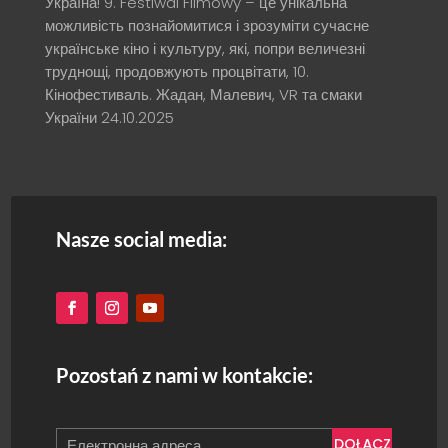
Україна! 9. Festiwal Filmowy – це унікальна
можливість познайомитися і зрозуміти сучасне
українське кіно і культуру, які, попри величезні
труднощі, продовжують процвітати, 10.
Кінофестиваль. Жадан, Малевич, VR та смаки
України
24.10.2025
Nasze social media:
Pozostań z nami w kontakcie:
DOŁĄCZ