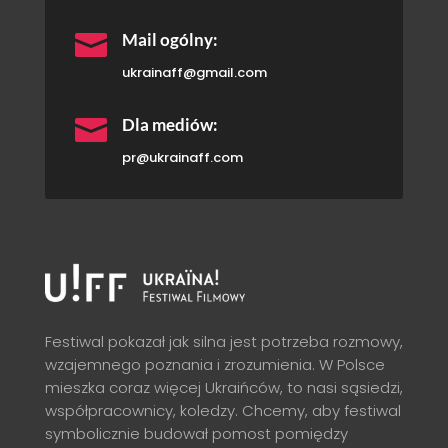

Mail ogólny:
ukrainaff@gmail.com

Dla mediów:
pr@ukrainaff.com
Festiwal pokazał jak silna jest potrzeba rozmowy,
wzajemnego poznania i zrozumienia. W Polsce
mieszka coraz więcej Ukraińców, to nasi sąsiedzi,
współpracownicy, koledzy. Chcemy, aby festiwal
symbolicznie budował pomost pomiędzy