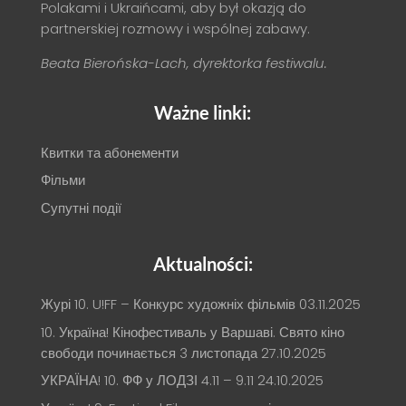
Polakami i Ukraińcami, aby był okazją do
partnerskiej rozmowy i wspólnej zabawy.
Beata Bierońska-Lach, dyrektorka festiwalu.
Ważne linki:
Квитки та абонементи
Фільми
Супутні події
Aktualności:
Журі 10. U!FF – Конкурс художніх фільмів
03.11.2025
10. Україна! Кінофестиваль у Варшаві. Свято кіно
свободи починається 3 листопада
27.10.2025
УКРАЇНА! 10. ФФ у ЛОДЗІ 4.11 – 9.11
24.10.2025