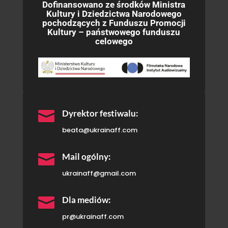
Dofinansowano ze środków Ministra
Kultury i Dziedzictwa Narodowego
pochodzących z Funduszu Promocji
Kultury – państwowego funduszu
celowego

Dyrektor festiwalu:
beata@ukrainaff.com

Mail ogólny:
ukrainaff@gmail.com

Dla mediów:
pr@ukrainaff.com