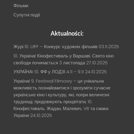
Фільми
Супутні події
Aktualności:
Журі 10. U!FF – Конкурс художніх фільмів
03.11.2025
10. Україна! Кінофестиваль у Варшаві. Свято кіно
свободи починається 3 листопада
27.10.2025
УКРАЇНА! 10. ФФ у ЛОДЗІ 4.11 – 9.11
24.10.2025
Україна! 9. Festiwal Filmowy – це унікальна
можливість познайомитися і зрозуміти сучасне
українське кіно і культуру, які, попри величезні
труднощі, продовжують процвітати, 10.
Кінофестиваль. Жадан, Малевич, VR та смаки
України
24.10.2025