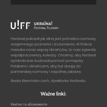
Festiwal pokazał jak silna jest potrzeba rozmowy,
wzajemnego poznania i zrozumienia. W Polsce
mieszka coraz więcej Ukraińców, to nasi sąsiedzi,
współpracownicy, koledzy. Chcemy, aby festiwal
symbolicznie budował pomost pomiędzy
Polakami i Ukraińcami, aby był okazją do
partnerskiej rozmowy i wspólnej zabawy.
Beata Bierońska-Lach, dyrektorka festiwalu.
Ważne linki:
Квитки та абонементи