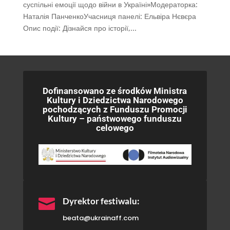
суспільні емоції щодо війни в Україні»Модераторка:
Наталія ПанченкоУчасниця панелі: Ельвіра Нєвєра
Опис події: Дізнайся про історії,...
Dofinansowano ze środków Ministra
Kultury i Dziedzictwa Narodowego
pochodzących z Funduszu Promocji
Kultury – państwowego funduszu
celowego

Dyrektor festiwalu:
beata@ukrainaff.com