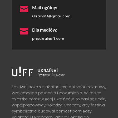

Mail ogólny:
ukrainaff@gmail.com

Dla mediów:
pr@ukrainaff.com
Festiwal pokazał jak silna jest potrzeba rozmowy,
wzajemnego poznania i zrozumienia. W Polsce
mieszka coraz więcej Ukraińców, to nasi sąsiedzi,
współpracownicy, koledzy. Chcemy, aby festiwal
symbolicznie budował pomost pomiędzy
Polakami i Ukraińcami, aby był okazją do