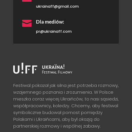
ukrainaff@gmail.com

Dla mediów:
pr@ukrainaff.com
Festiwal pokazał jak silna jest potrzeba rozmowy,
wzajemnego poznania i zrozumienia. W Polsce
mieszka coraz więcej Ukraińców, to nasi sąsiedzi,
współpracownicy, koledzy. Chcemy, aby festiwal
symbolicznie budował pomost pomiędzy
Polakami i Ukraińcami, aby był okazją do
partnerskiej rozmowy i wspólnej zabawy.