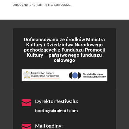
здобули визнання на світових...
Dofinansowano ze środków Ministra
Kultury i Dziedzictwa Narodowego
pochodzących z Funduszu Promocji
Kultury – państwowego funduszu
celowego

Dyrektor festiwalu:
beata@ukrainaff.com

Mail ogólny: