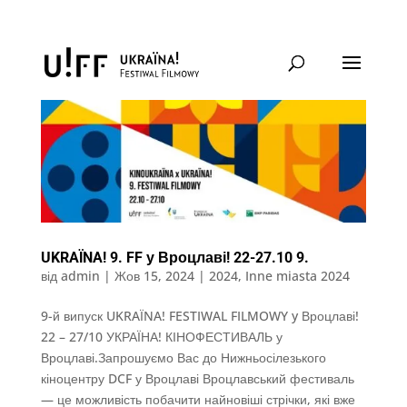
UKRAЇNA! 9. FF у Вроцлаві! 22-27.10 9.
від
admin
|
Жов 15, 2024
|
2024
,
Inne miasta 2024
9-й випуск UKRAЇNA! FESTIWAL FILMOWY y Вроцлаві!
22 – 27/10 УКРАЇНА! КІНОФЕСТИВАЛЬ у
Вроцлаві.Запрошуємо Вас до Нижньосілезького
кіноцентру DCF у Вроцлаві Вроцлавський фестиваль
— це можливість побачити найновіші стрічки, які вже