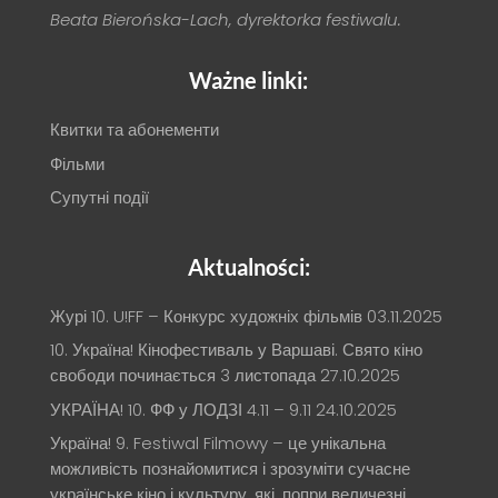
Beata Bierońska-Lach, dyrektorka festiwalu.
Ważne linki:
Квитки та абонементи
Фільми
Супутні події
Aktualności:
Журі 10. U!FF – Конкурс художніх фільмів
03.11.2025
10. Україна! Кінофестиваль у Варшаві. Свято кіно
свободи починається 3 листопада
27.10.2025
УКРАЇНА! 10. ФФ у ЛОДЗІ 4.11 – 9.11
24.10.2025
Україна! 9. Festiwal Filmowy – це унікальна
можливість познайомитися і зрозуміти сучасне
українське кіно і культуру, які, попри величезні