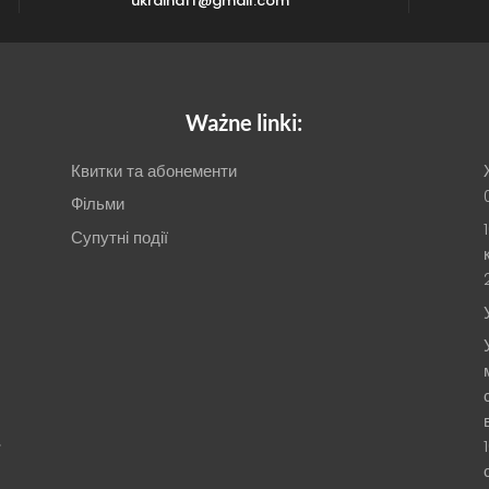
ukrainaff@gmail.com
Ważne linki:
Квитки та абонементи
Фільми
Супутні події
.