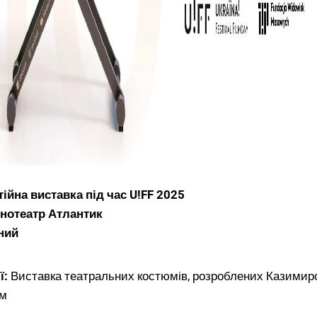
тійна виставка під час U!FF 2025
інотеатр Атлантик
ний
ї:
Виставка театральних костюмів, розроблених Казимир
м