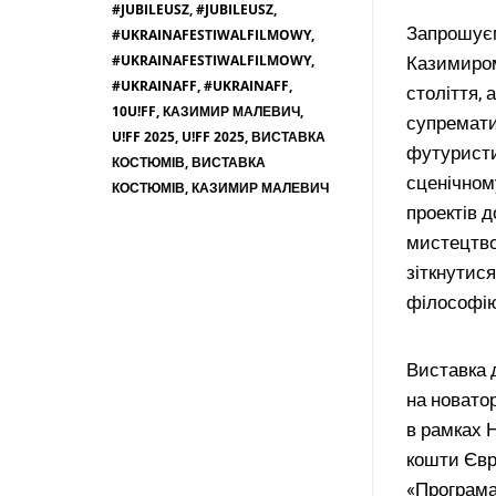
#JUBILEUSZ
,
#JUBILEUSZ
,
Запрошуєм
#UKRAINAFESTIWALFILMOWY
,
#UKRAINAFESTIWALFILMOWY
,
Казимиром
#UKRAINAFF
,
#UKRAINAFF
,
століття,
10U!FF
,
КАЗИМИР МАЛЕВИЧ
,
супремати
U!FF 2025
,
U!FF 2025
,
ВИСТАВКА
футуристи
КОСТЮМІВ
,
ВИСТАВКА
сценічном
КОСТЮМІВ
,
КАЗИМИР МАЛЕВИЧ
проектів 
мистецтво
зіткнутис
філософі
Виставка 
на новатор
в рамках 
кошти Євр
«Програма