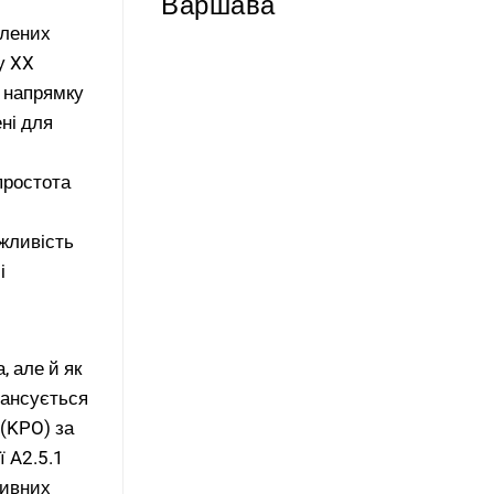
Варшава
блених
АВТОРСЬКА
у XX
ЗУСТРІЧ з
 напрямку
Сергієм
ні для
Жаданом
→
простота
ожливість
і
 але й як
нансується
 (KPO) за
ї A2.5.1
тивних