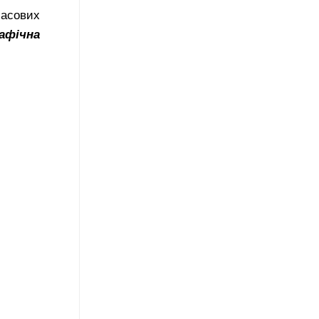
масових
рафічна