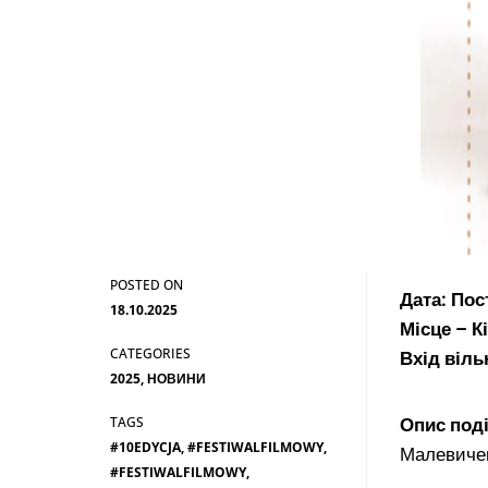
Дата: Пос
18.10.2025
Місце – К
Вхід віль
2025
,
НОВИНИ
Опис поді
#10EDYCJA
,
#FESTIWALFILMOWY
,
Малевиче
#FESTIWALFILMOWY
,