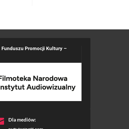
 Funduszu Promocji Kultury –

Dla mediów: