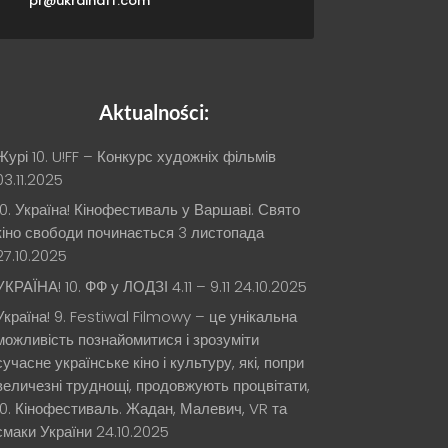
pr@ukrainaff.com
Aktualności:
Журі 10. U!FF – Конкурс художніх фільмів
03.11.2025
10. Україна! Кінофестиваль у Варшаві. Свято
кіно свободи починається 3 листопада
27.10.2025
УКРАЇНА! 10. ФФ у ЛОДЗІ 4.11 – 9.11
24.10.2025
Україна! 9. Festiwal Filmowy – це унікальна
можливість познайомитися і зрозуміти
сучасне українське кіно і культуру, які, попри
величезні труднощі, продовжують процвітати,
10. Кінофестиваль. Жадан, Малевич, VR та
смаки України
24.10.2025