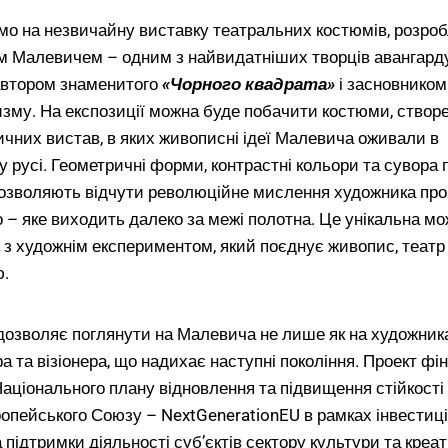
о на незвичайну виставку театральних костюмів, розро
 Малевичем – одним з найвидатніших творців авангард
 автором знаменитого
«Чорного
квадрата»
і засновником
зму. На експозиції можна буде побачити костюми, створе
чних вистав, в яких живописні ідеї Малевича оживали в
у русі. Геометричні форми, контрастні кольори та сувора 
дозволяють відчути революційне мислення художника про
 – яке виходить далеко за межі полотна. Це унікальна м
я з художнім експериментом, який поєднує живопис, театр 
ю.
дозволяє поглянути на Малевича не лише як на художника,
а та візіонера, що надихає наступні покоління. Проект фі
Національного плану відновлення та підвищення стійкості
опейського Союзу – NextGenerationEU в рамках інвестиці
 підтримки діяльності суб’єктів сектору культури та креа