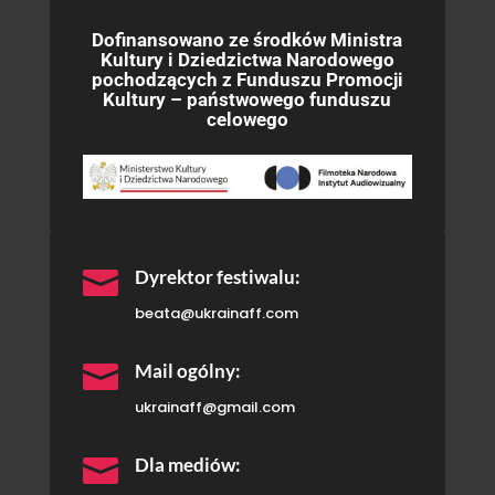
Dofinansowano ze środków Ministra
Kultury i Dziedzictwa Narodowego
pochodzących z Funduszu Promocji
Kultury – państwowego funduszu
celowego

Dyrektor festiwalu:
beata@ukrainaff.com

Mail ogólny:
ukrainaff@gmail.com

Dla mediów: