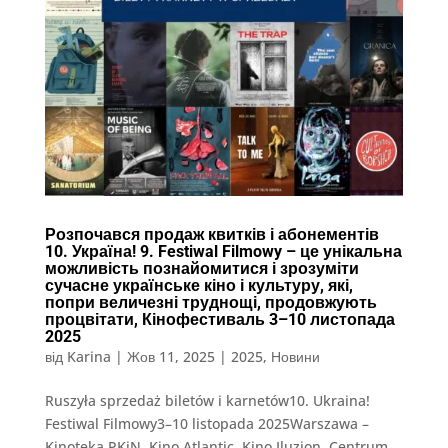
Розпочався продаж квитків і абонементів
10. Україна! 9. Festiwal Filmowy – це унікальна
можливість познайомитися і зрозуміти
сучасне українське кіно і культуру, які,
попри величезні труднощі, продовжують
процвітати, Кінофестиваль 3–10 листопада
2025
від
Karina
|
Жов 11, 2025
|
2025
,
Новини
Ruszyła sprzedaż biletów i karnetów10. Ukraina!
Festiwal Filmowy3–10 listopada 2025Warszawa –
Kinoteka PKiN, Kino Atlantic, Kino Iluzjon, Centrum