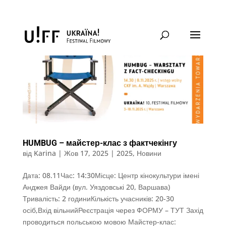
HUMBUG – майстер-клас з фактчекінгу
від
Karina
|
Жов 17, 2025
|
2025
,
Новини
Дата: 08.11Час: 14:30Місце: Центр кінокультури імені
Анджея Вайди (вул. Уяздовські 20, Варшава)
Тривалість: 2 годиниКількість учасників: 20-30
осіб,Вхід вільнийРеєстрація через ФОРМУ – ТУТ Захід
проводиться польською мовою Майстер-клас: