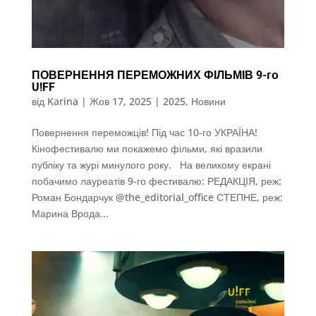
ПОВЕРНЕННЯ ПЕРЕМОЖНИХ ФІЛЬМІВ 9-го
U!FF
від
Karina
|
Жов 17, 2025
|
2025
,
Новини
Повернення переможців! Під час 10-го УКРАЇНА!
Кінофестивалю ми покажемо фільми, які вразили
публіку та журі минулого року. На великому екрані
побачимо лауреатів 9-го фестивалю: РЕДАКЦІЯ, реж:
Роман Бондарчук @the_editorial_office СТЕПНЕ, реж:
Марина Врода...