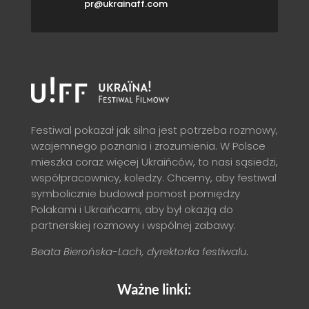
pr@ukrainaff.com
Festiwal pokazał jak silna jest potrzeba rozmowy,
wzajemnego poznania i zrozumienia. W Polsce
mieszka coraz więcej Ukraińców, to nasi sąsiedzi,
współpracownicy, koledzy. Chcemy, aby festiwal
symbolicznie budował pomost pomiędzy
Polakami i Ukraińcami, aby był okazją do
partnerskiej rozmowy i wspólnej zabawy.
Beata Bierońska-Lach, dyrektorka festiwalu.
Ważne linki: