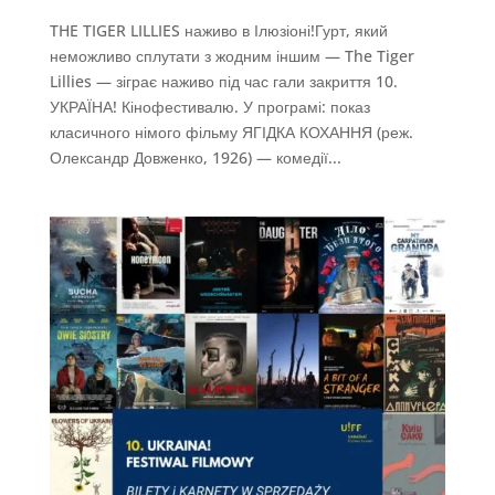
THE TIGER LILLIES наживо в Ілюзіоні!Гурт, який
неможливо сплутати з жодним іншим — The Tiger
Lillies — зіграє наживо під час гали закриття 10.
УКРАЇНА! Кінофестивалю. У програмі: показ
класичного німого фільму ЯГІДКА КОХАННЯ (реж.
Олександр Довженко, 1926) — комедії...