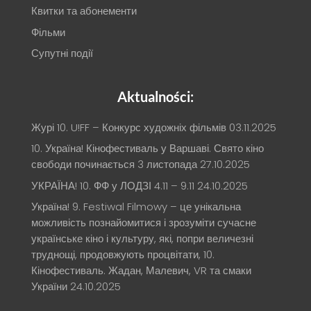
Квитки та абонементи
Фільми
Супутні події
Aktualności:
Журі 10. U!FF – Конкурс художніх фільмів
03.11.2025
10. Україна! Кінофестиваль у Варшаві. Свято кіно
свободи починається 3 листопада
27.10.2025
УКРАЇНА! 10. ФФ у ЛОДЗІ 4.11 – 9.11
24.10.2025
Україна! 9. Festiwal Filmowy – це унікальна
можливість познайомитися і зрозуміти сучасне
українське кіно і культуру, які, попри величезні
труднощі, продовжують процвітати, 10.
Кінофестиваль. Жадан, Малевич, VR та смаки
України
24.10.2025