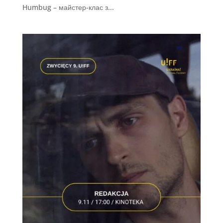
Humbug – майстер-клас з...