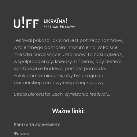
Festiwal pokazał jak silna jest potrzeba rozmowy,
wzajemnego poznania i zrozumienia. W Polsce
mieszka coraz więcej Ukraińców, to nasi sąsiedzi,
współpracownicy, koledzy. Chcemy, aby festiwal
symbolicznie budował pomost pomiędzy
Polakami i Ukraińcami, aby był okazją do
partnerskiej rozmowy i wspólnej zabawy.
Beata Bierońska-Lach, dyrektorka festiwalu.
Ważne linki:
Квитки та абонементи
Фільми