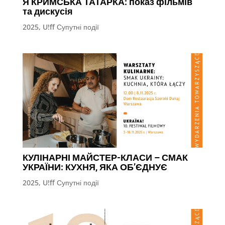
Я КРИМСЬКА ТАТАРКА: показ фільмів
та дискусія
2025
,
U!ff Супутні події
КУЛІНАРНІ МАЙСТЕР-КЛАСИ – СМАК
УКРАЇНИ: КУХНЯ, ЯКА ОБ’ЄДНУЄ
2025
,
U!ff Супутні події