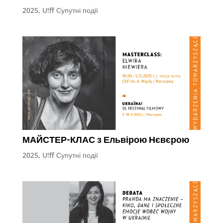
2025
,
U!ff Супутні події
МАЙСТЕР-КЛАС з Ельвірою Нєвєрою
2025
,
U!ff Супутні події