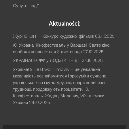
Супутні події
Aktualności:
Журі 10. U!FF – Конкурс художніх фільмів
03.11.2025
10. Україна! Кінофестиваль у Варшаві. Свято кіно
свободи починається 3 листопада
27.10.2025
УКРАЇНА! 10. ФФ у ЛОДЗІ 4.11 – 9.11
24.10.2025
Україна! 9. Festiwal Filmowy – це унікальна
можливість познайомитися і зрозуміти сучасне
українське кіно і культуру, які, попри величезні
труднощі, продовжують процвітати, 10.
Кінофестиваль. Жадан, Малевич, VR та смаки
України
24.10.2025