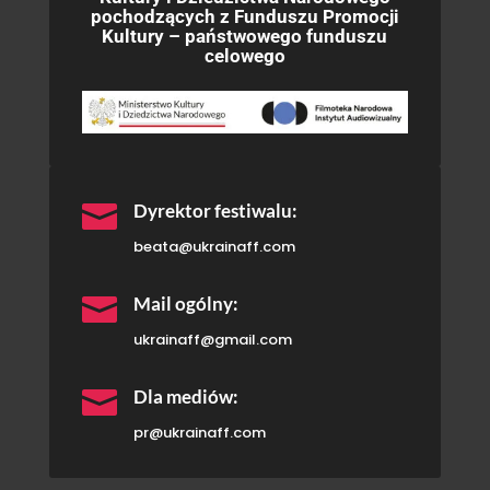
pochodzących z Funduszu Promocji
Kultury – państwowego funduszu
celowego

Dyrektor festiwalu:
beata@ukrainaff.com

Mail ogólny:
ukrainaff@gmail.com

Dla mediów:
pr@ukrainaff.com