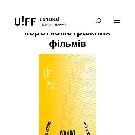
УКРАЇНА! FF10 – конкурс
короткометражних
фільмів