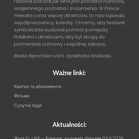
Festiwal pokazał jak silna jest potrzeba rozmowy,
wzajemnego poznania i zrozumienia. W Polsce
mieszka coraz więcej Ukraińców, to nasi sąsiedzi,
współpracownicy, koledzy. Chcemy, aby festiwal
symbolicznie budował pomost pomiędzy
Polakami i Ukraińcami, aby był okazją do
partnerskiej rozmowy i wspólnej zabawy.
Beata Bierońska-Lach, dyrektorka festiwalu.
Ważne linki:
Квитки та абонементи
Фільми
Супутні події
Aktualności:
Журі 10. U!FF – Конкурс художніх фільмів
03.11.2025