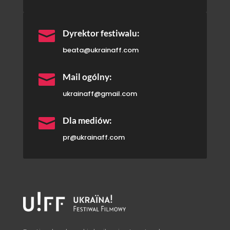

Dyrektor festiwalu:
beata@ukrainaff.com

Mail ogólny:
ukrainaff@gmail.com

Dla mediów:
pr@ukrainaff.com