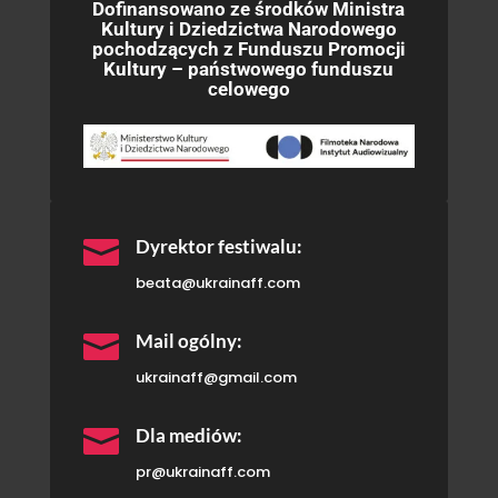
Dofinansowano ze środków Ministra
Kultury i Dziedzictwa Narodowego
pochodzących z Funduszu Promocji
Kultury – państwowego funduszu
celowego

Dyrektor festiwalu:
beata@ukrainaff.com

Mail ogólny:
ukrainaff@gmail.com

Dla mediów:
pr@ukrainaff.com