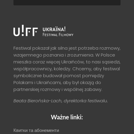
Festiwal pokazał jak silna jest potrzeba rozmowy,
wzajemnego poznania i zrozumienia. W Polsce
mieszka coraz więcej Ukraińców, to nasi sąsiedzi,
współpracownicy, koledzy. Chcemy, aby festiwal
symbolicznie budował pomost pomiędzy
Polakami i Ukraińcami, aby był okazją do
partnerskiej rozmowy i wspólnej zabawy.
Beata Bierońska-Lach, dyrektorka festiwalu.
Ważne linki:
Квитки та абонементи