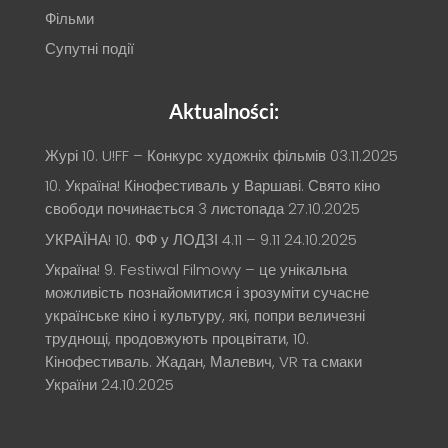
Фільми
Супутні події
Aktualności:
Журі 10. U!FF – Конкурс художніх фільмів
03.11.2025
10. Україна! Кінофестиваль у Варшаві. Свято кіно
свободи починається 3 листопада
27.10.2025
УКРАЇНА! 10. ФФ у ЛОДЗІ 4.11 – 9.11
24.10.2025
Україна! 9. Festiwal Filmowy – це унікальна
можливість познайомитися і зрозуміти сучасне
українське кіно і культуру, які, попри величезні
труднощі, продовжують процвітати, 10.
Кінофестиваль. Жадан, Малевич, VR та смаки
України
24.10.2025