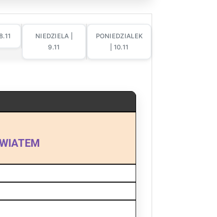
8.11
NIEDZIELA |
PONIEDZIALEK
9.11
| 10.11
ŚWIATEM