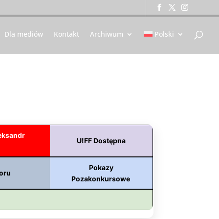
Dla mediów
Kontakt
Archiwum
Polski
5
eksandr
U!FF Dostępna
Pokazy
oru
Pozakonkursowe