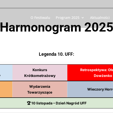
O Festiwalu
Program 2025
Aktualności
Harmonogram 202
Legenda 10. UFF:
Konkurs
Retrospektywa: Oł
y
Krótkometrażowy
Dowżenko
Wydarzenia
Wieczory Horr
Towarzyszące
🏆 10 listopada – Dzień Nagród UFF