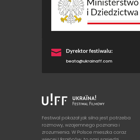

Dyrektor festiwalu:
beata@ukrainaff.com
Festiwal pokazał jak silna jest potrzeba
rozmowy, wzajemnego poznania i
zrozumienia. W Polsce mieszka coraz
więcej Ukraińców, to nasi sąsiedzi,