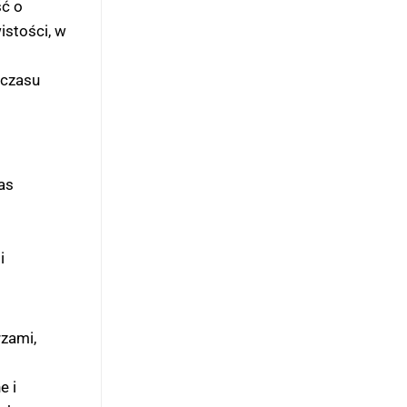
ść o
stości, w
 czasu
as
i
rzami,
e i