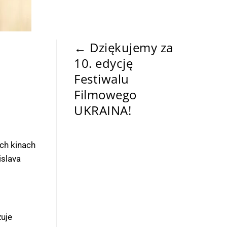
←
Dziękujemy za
10. edycję
Festiwalu
Filmowego
UKRAINA!
Specjalne pokazy
ich kinach
filmu „Bucza” w
islava
Warszawie - Kino
Atlantic
→
zuje