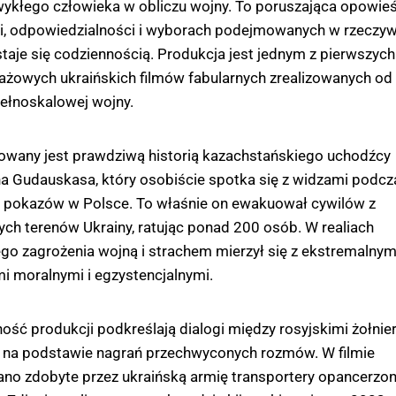
ykłego człowieka w obliczu wojny. To poruszająca opowie
i, odpowiedzialności i wyborach podejmowanych w rzeczywi
 staje się codziennością. Produkcja jest jednym z pierwszych
żowych ukraińskich filmów fabularnych zrealizowanych od
ełnoskalowej wojny.
rowany jest prawdziwą historią kazachstańskiego uchodźcy
a Gudauskasa, który osobiście spotka się z widzami podcz
 pokazów w Polsce. To właśnie on ewakuował cywilów z
h terenów Ukrainy, ratując ponad 200 osób. W realiach
go zagrożenia wojną i strachem mierzył się z ekstremalnym
 moralnymi i egzystencjalnymi.
ość produkcji podkreślają dialogi między rosyjskimi żołnie
 na podstawie nagrań przechwyconych rozmów. W filmie
no zdobyte przez ukraińską armię transportery opancerzon