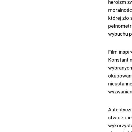
heroizm zw
moralnośc
której zło
pełnometra
wybuchu p
Film inspi
Konstantin
wybranych
okupowanyc
nieustanne
wyzwaniami
Autentyczn
stworzone
wykorzysta