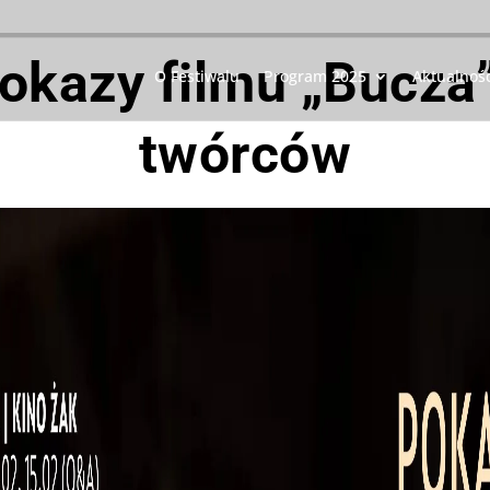
okazy filmu „Bucza
O Festiwalu
Program 2025
Aktualnośc
twórców