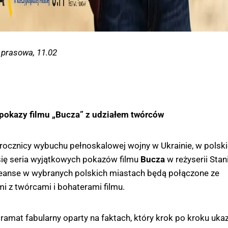
 prasowa, 11.02
 pokazy filmu „Bucza” z udziałem twórców
. rocznicy wybuchu pełnoskalowej wojny w Ukrainie, w polsk
się seria wyjątkowych pokazów filmu
Bucza
w reżyserii Stan
Seanse w wybranych polskich miastach będą połączone ze
i z twórcami i bohaterami filmu.
dramat fabularny oparty na faktach, który krok po kroku uka