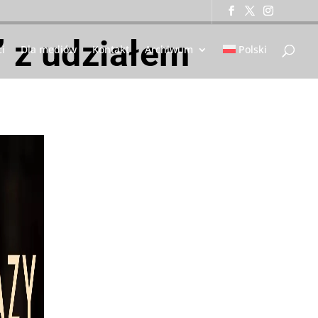
” z udziałem
i
Dla mediów
Kontakt
Archiwum
Polski