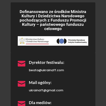
Dofinansowano ze środków Ministra
Kultury i Dziedzictwa Narodowego
pochodzących z Funduszu Promocji
Kultury – państwowego funduszu
celowego

Dyrektor festiwalu:
beata@ukrainaff.com

Mail ogólny:
ukrainaff@gmail.com

Dla mediów: