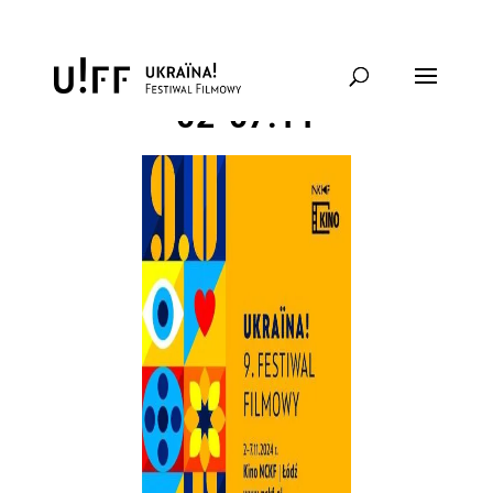
UKRAЇNA! 9. FF w Łodzi
02-07.11