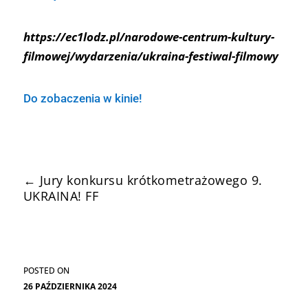
https://ec1lodz.pl/narodowe-centrum-kultury-
filmowej/wydarzenia/ukraina-festiwal-filmowy
Do zobaczenia w kinie!
←
Jury konkursu krótkometrażowego 9.
UKRAINA! FF
UKRAЇNA! 9. FF w Gdyni 05-09.11
→
26 PAŹDZIERNIKA 2024