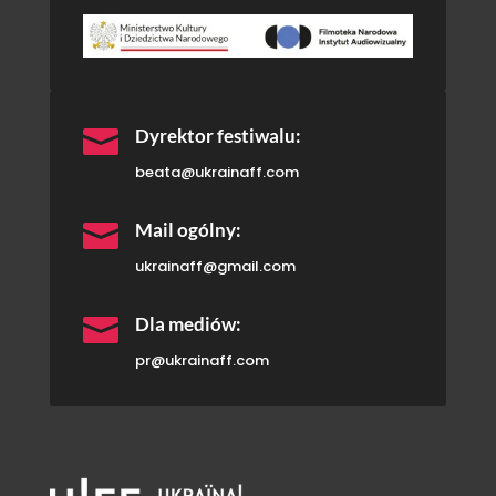

Dyrektor festiwalu:
beata@ukrainaff.com

Mail ogólny:
ukrainaff@gmail.com

Dla mediów:
pr@ukrainaff.com