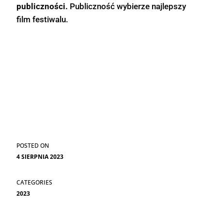
publiczności.
Publiczność wybierze najlepszy
film festiwalu.
Uruchamiany nabór na wolontariat na
Ukraina! Festiwal Filmowy!
→
4 SIERPNIA 2023
2023