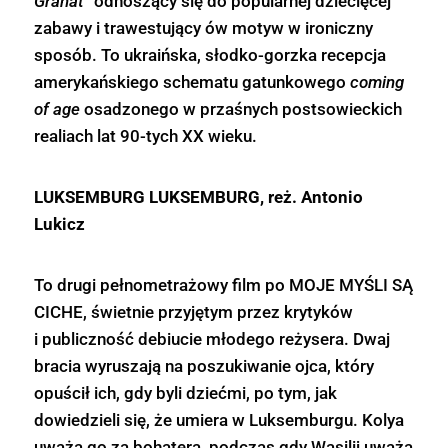
Granat”
odnoszący się do popularnej dziecięcej
zabawy i trawestujący ów motyw w ironiczny
sposób. To ukraińska, słodko-gorzka recepcja
amerykańskiego schematu gatunkowego
coming
of age
osadzonego w przaśnych postsowieckich
realiach lat 90-tych XX wieku.
LUKSEMBURG LUKSEMBURG, reż. Antonio
Lukicz
To drugi pełnometrażowy film po MOJE MYŚLI SĄ
CICHE, świetnie przyjętym przez krytyków
i publiczność debiucie młodego reżysera. Dwaj
bracia wyruszają na poszukiwanie ojca, który
opuścił ich, gdy byli dziećmi, po tym, jak
dowiedzieli się, że umiera w Luksemburgu. Kolya
uważa go za bohatera, podczas gdy Wasilij uważa